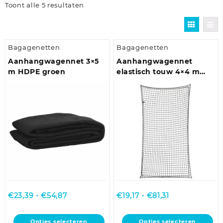
Toont alle 5 resultaten
Bagagenetten
Bagagenetten
Aanhangwagennet 3×5
Aanhangwagennet
m HDPE groen
elastisch touw 4×4 m
polypropeen zwart
Prijsklasse:
Prijsklasse:
€
23,39
-
€
54,87
€
19,17
-
€
81,31
€23,39
€19,17
tot
tot
Dit
Dit
Opties selecteren
Opties selecteren