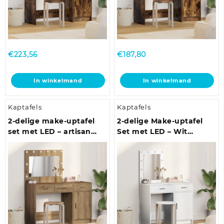
€
223,56
€
187,80
In winkelmand
In winkelmand
Kaptafels
Kaptafels
2-delige make-uptafel
2-delige Make-uptafel
set met LED – artisan
Set met LED – Wit
eiken gelaagd hout
Geëngineerd Hout