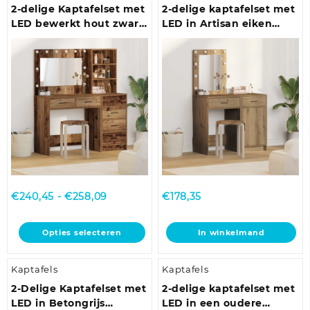
2-delige Kaptafelset met
2-delige kaptafelset met
LED bewerkt hout zwart
LED in Artisan eiken
eikenkleurig
afwerking
Prijsklasse:
€
240,45
-
€
258,09
€
178,35
€240,45
tot
Dit
Opties selecteren
In winkelmand
€258,09
product
heeft
Kaptafels
Kaptafels
meerdere
variaties.
2-Delige Kaptafelset met
2-delige kaptafelset met
Deze
LED in Betongrijs
LED in een oudere