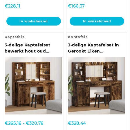
€
228,11
€
166,37
In winkelmand
In winkelmand
Kaptafels
Kaptafels
3-delige Kaptafelset
3-delige Kaptafelset in
bewerkt hout oud
Gerookt Eiken
houtkleurig
Geëngineerd Hout
Prijsklasse:
€
265,16
-
€
320,76
€
328,44
€265,16