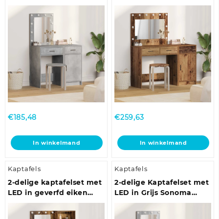
optie
Gelaagd Hout
houten look
kan
gekozen
worden
op
de
productpagina
€
185,48
€
259,63
In winkelmand
In winkelmand
Kaptafels
Kaptafels
2-delige kaptafelset met
2-delige Kaptafelset met
LED in geverfd eiken
LED in Grijs Sonoma
hout
Hout