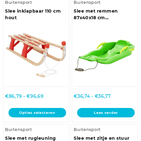
Buitensport
Buitensport
meerdere
variaties.
Slee inklapbaar 110 cm
Slee met remmen
Deze
hout
87x40x18 cm
optie
polypropeen groen
kan
gekozen
worden
op
de
productpagina
Prijsklasse:
Prijsklasse:
€
86,79
-
€
96,69
€
36,74
-
€
36,77
€86,79
€36,74
tot
tot
Dit
Opties selecteren
Lees verder
€96,69
€36,77
product
heeft
Buitensport
Buitensport
meerdere
variaties.
Slee met rugleuning
Slee met zitje en stuur