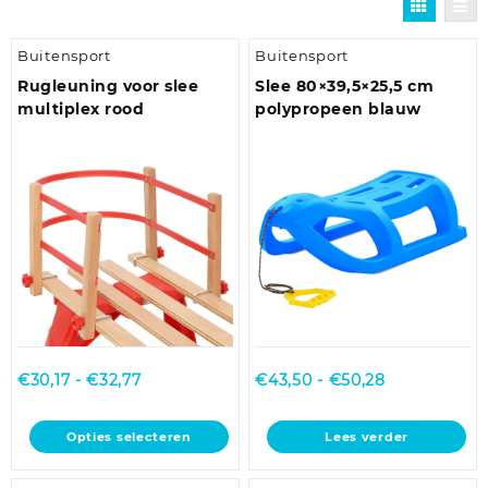
Buitensport
Buitensport
Rugleuning voor slee
Slee 80×39,5×25,5 cm
multiplex rood
polypropeen blauw
Prijsklasse:
Prijsklasse:
€
30,17
-
€
32,77
€
43,50
-
€
50,28
€30,17
€43,50
tot
tot
Dit
Opties selecteren
Lees verder
€32,77
€50,28
product
heeft