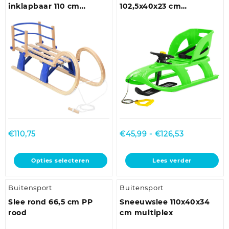
Deze
inklapbaar 110 cm
102,5x40x23 cm
optie
multiplex
polypropeen groen
kan
gekozen
worden
op
de
productpagina
Prijsklasse:
€
110,75
€
45,99
-
€
126,53
€45,99
tot
Dit
Opties selecteren
Lees verder
€126,53
product
heeft
Buitensport
Buitensport
meerdere
variaties.
Slee rond 66,5 cm PP
Sneeuwslee 110x40x34
Deze
rood
cm multiplex
optie