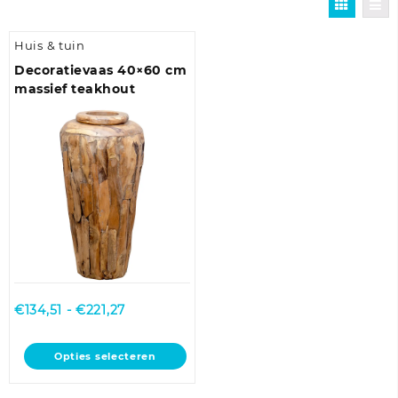
Huis & tuin
Decoratievaas 40×60 cm
massief teakhout
Prijsklasse:
€
134,51
-
€
221,27
€134,51
tot
Dit
Opties selecteren
€221,27
product
heeft