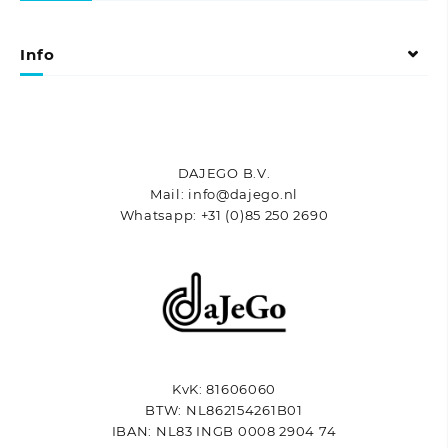
gekozen
worden
op
Info
de
productpagina
DAJEGO B.V.
Mail: info@dajego.nl
Whatsapp: +31 (0)85 250 2690
KvK: 81606060
BTW: NL862154261B01
IBAN: NL83 INGB 0008 2904 74