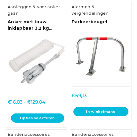
Aanleggen & voor anker
Alarmen &
gaan
vergrendelingen
Anker met touw
Parkeerbeugel
inklapbaar 3,2 kg
smeedijzer zilverkleurig
€
69,13
Prijsklasse:
€
16,03
-
€
129,04
€16,03
In winkelmand
tot
Dit
Opties selecteren
€129,04
product
heeft
Bandenaccessoires
Bandenaccessoires
meerdere