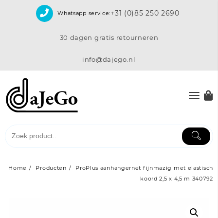
Skip
+31 (0)85 250 2690
Whatsapp service:
to
content
30 dagen gratis retourneren
info@dajego.nl
Home
Producten
ProPlus aanhangernet fijnmazig met elastisch
koord 2,5 x 4,5 m 340792