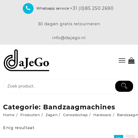
Skip
+31 (0)85 250 2690
Whatsapp service:
to
content
30 dagen gratis retourneren
info@dajego.nl
Categorie:
Bandzaagmachines
Home
Producten
Zagen
Gereedschap
Hardware
Bandzaagm
Enig resultaat