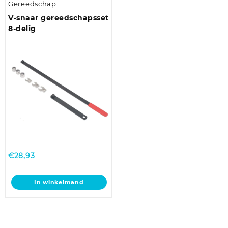
Gereedschap
meerdere
variaties.
V-snaar gereedschapsset
Deze
8-delig
optie
kan
gekozen
worden
op
de
productpagina
€
28,93
In winkelmand