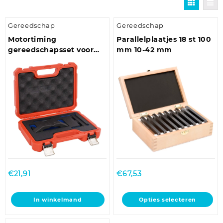
Gereedschap
Gereedschap
Motortiming
Parallelplaatjes 18 st 100
gereedschapsset voor
mm 10-42 mm
VAG 4.0
€
21,91
€
67,53
Dit
In winkelmand
Opties selecteren
product
heeft