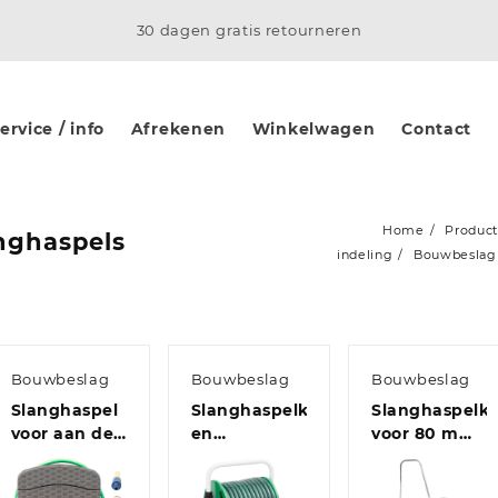
30 dagen gratis retourneren
rvice / info
Afrekenen
Winkelwagen
Contact
Home
Produc
nghaspels
indeling
Bouwbeslag
Bouwbeslag
Bouwbeslag
Bouwbeslag
Slanghaspel
Slanghaspelkar
Slanghaspelka
voor aan de
en
voor 80 m
wand met
slangkoppelset
3/4″ slang
slang
0,75″ staand
staal