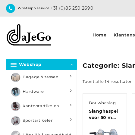
Skip
+31 (0)85 250 2690
Whatsapp service:
to
content
Home
Klantense
Webshop
Categorie:
Sla
Bagage & tassen
Toont alle 14 resultaten
Hardware
Bouwbeslag
Kantoorartikelen
Slanghaspel
voor 50 m
Sportartikelen
1/2″ slang
wandmontage
Uiterlijk & gezondheid