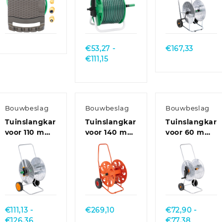
kunststof
30 m PVC
bruin
groen
Quick
Quick
Quick
View
View
View
€
53,27
-
€
167,33
Prijsklasse:
€
111,15
€53,27
tot
€111,15
Bouwbeslag
Bouwbeslag
Bouwbeslag
Tuinslangkar
Tuinslangkar
Tuinslangkar
voor 110 m
voor 140 m
voor 60 m
1/2″ of 80 m
3/4″ slang
1/2″ slang
3/4″ slang
staal
staal
staal
Quick
Quick
Quick
View
View
View
€
111,13
-
€
269,10
€
72,90
-
Prijsklasse:
Prijsklas
€
126,36
€
77,38