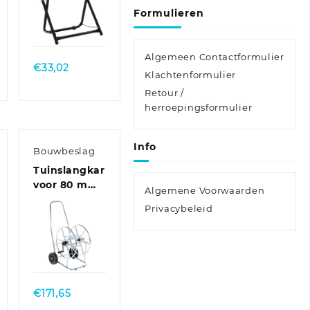
Formulieren
Quick
View
Algemeen Contactformulier
€
33,02
Klachtenformulier
Retour /
herroepingsformulier
Info
Bouwbeslag
Tuinslangkar
voor 80 m
Algemene Voorwaarden
3/4″ slang
Privacybeleid
staal
Quick
View
€
171,65
se: