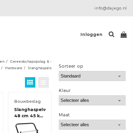
info@dajego.nl
Inloggen
ten
Gereedschapopslag & -
Sorteer op
Hardware
Slanghaspels
Sort Products
Kleur
Bouwbeslag
r
Slanghaspelwagen
Maat
48 cm 45 kg
gepoedercoat
staal zwart