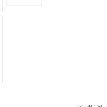
spel
KvK: 81606060