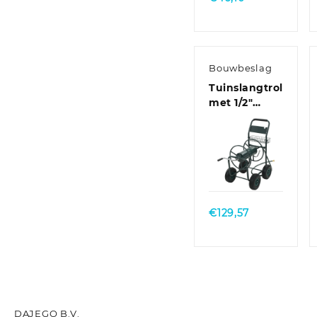
€27,41
tot
€46,10
Bouwbeslag
Tuinslangtrolley
met 1/2″
slangkoppeling
75 m staal
Quick
View
€
129,57
DAJEGO B.V.