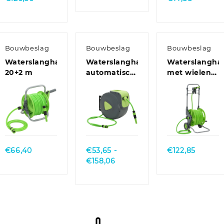
€111,13
€72,90
tot
tot
€126,36
€77,38
Bouwbeslag
Bouwbeslag
Bouwbeslag
Waterslanghaspel
Waterslanghaspel
Waterslangha
20+2 m
automatisch
met wielen
intrekbaar
45+2 m
wandmontage
30+2 m
Quick
Quick
Quick
View
View
View
€
66,40
€
53,65
-
€
122,85
Prijsklasse:
€
158,06
€53,65
tot
€158,06