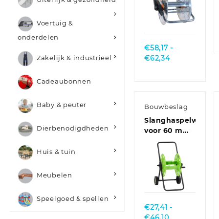
staal
Quick
Voertuig &
View
onderdelen
€
58,17
-
Prijsklasse:
€
62,34
Zakelijk & industrieel
€58,17
tot
Cadeaubonnen
€62,34
Baby & peuter
Bouwbeslag
Slanghaspelwagen
Dierbenodigdheden
voor 60 m
1/2″ slang
staal groen
Huis & tuin
Quick
Meubelen
View
Speelgoed & spellen
€
27,41
-
Prijsklasse:
€
46,10