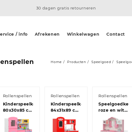
30 dagen gratis retourneren
rvice / info
Afrekenen
Winkelwagen
Contact
lenspellen
Home
Producten
Speelgoed
Speelgoe
Rollenspellen
Rollenspellen
Rollenspellen
Kinderspeelkeuken
Kinderspeelkeuken
Speelgoedke
80x30x85 cm
84x31x89 cm
roze en wit
MDF
MDF rood
82x30x100
meerkleurig
cm hout