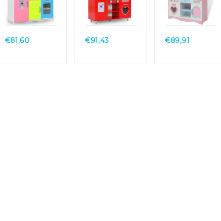
Quick
Quick
Quick
View
View
View
€
81,60
€
91,43
€
89,91