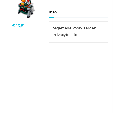
kinderen
kinderkamer
Quick
Info
groen + grijs
View
€
46,81
Algemene Voorwaarden
Privacybeleid