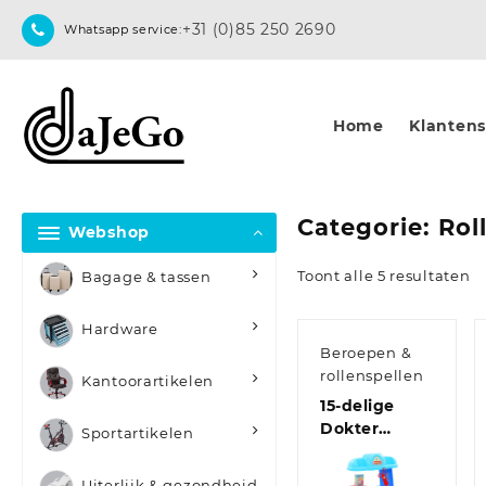
Skip
+31 (0)85 250 2690
Whatsapp service:
to
content
Home
Klantense
Categorie:
Rol
Webshop
Toont alle 5 resultaten
Bagage & tassen
Hardware
Beroepen &
rollenspellen
Kantoorartikelen
15-delige
Dokter
Sportartikelen
speelset
38x30x67,5
Uiterlijk & gezondheid