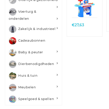
cm
Quick
Voertuig &
View
onderdelen
€
27,63
Zakelijk & industrieel
Cadeaubonnen
Baby & peuter
Dierbenodigdheden
Huis & tuin
Meubelen
Speelgoed & spellen