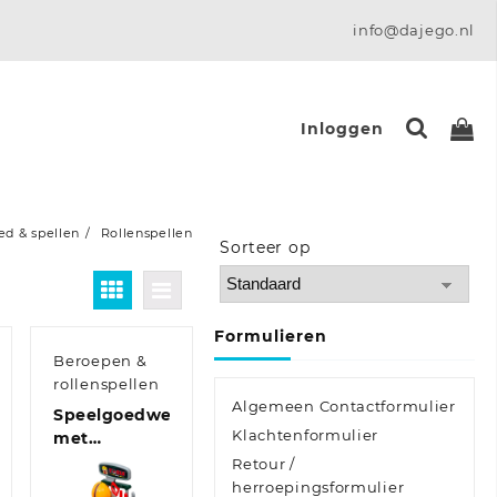
info@dajego.nl
Inloggen
d & spellen
Rollenspellen
Sorteer op
Sort Products
Formulieren
Beroepen &
rollenspellen
uken
Algemeen Contactformulier
Speelgoedwerkbank
Klachtenformulier
met
gereedschap
Retour /
voor
herroepingsformulier