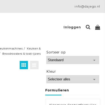
info@dajego.nl
Inloggen
eukenmachines
Keuken &
Sorteer op
Broodroosters & tosti-ijzers
Sort Products
Kleur
Formulieren