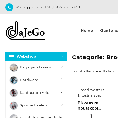
Skip
+31 (0)85 250 2690
Whatsapp service:
to
content
Home
Klantense
Webshop
Categorie:
Bro
Bagage & tassen
Toont alle 3 resultaten
Hardware
Broodroosters
Kantoorartikelen
& tosti-ijzers
Pizzaoven
Sportartikelen
houtskool
met 2
Uiterlijk & gezondheid