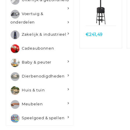
vuurkleistenen
Voertuig &
Quick
View
onderdelen
€
241,49
Zakelijk & industrieel
Cadeaubonnen
Baby & peuter
Dierbenodigdheden
Huis & tuin
Meubelen
Speelgoed & spellen