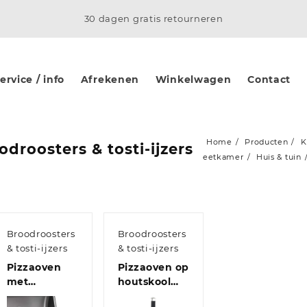
30 dagen gratis retourneren
rvice / info
Afrekenen
Winkelwagen
Contact
Home
Producten
K
odroosters & tosti-ijzers
eetkamer
Huis & tuin
Broodroosters
Broodroosters
& tosti-ijzers
& tosti-ijzers
Pizzaoven
Pizzaoven op
met
houtskool
keramische
met