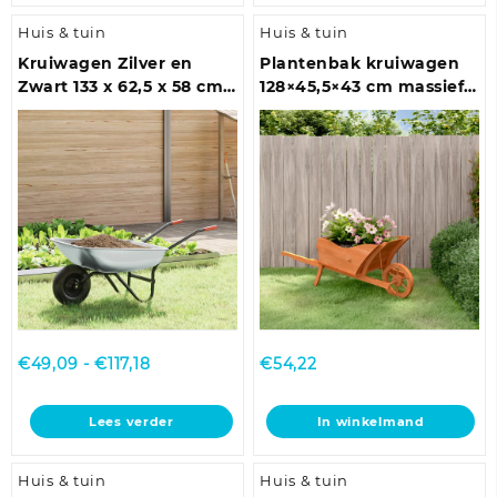
Huis & tuin
Huis & tuin
Kruiwagen Zilver en
Plantenbak kruiwagen
Zwart 133 x 62,5 x 58 cm
128×45,5×43 cm massief
Staal
vurenhout
Prijsklasse:
€
49,09
-
€
117,18
€
54,22
€49,09
tot
Lees verder
In winkelmand
€117,18
Huis & tuin
Huis & tuin