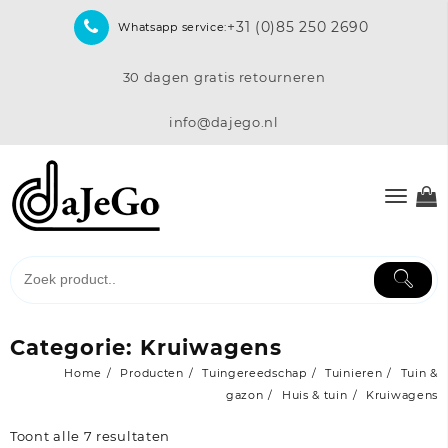
Skip
+31 (0)85 250 2690
Whatsapp service:
to
content
30 dagen gratis retourneren
info@dajego.nl
Categorie:
Kruiwagens
Home
Producten
Tuingereedschap
Tuinieren
Tuin &
gazon
Huis & tuin
Kruiwagens
Toont alle 7 resultaten