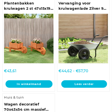
Plantenbakken
Vervanging voor
kruiwagen 2 st 47x15x19
kruiwagenlade Zilver 90
cm massief vurenhout
x 63 x 28 cm Staal
Prijsklasse:
€
43,61
€
44,62
-
€
57,70
€44,62
tot
In winkelmand
Lees verder
€57,70
Huis & tuin
Wagen decoratief
70x43x54 cm massief