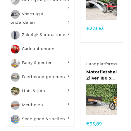
Quick
Voertuig &
View
onderdelen
€
223,63
Zakelijk & industrieel
Cadeaubonnen
Baby & peuter
Laadplatforms
Motorfietshelling
Dierbenodigdheden
Zilver 180 x
28 x 5 cm
Aluminium
Huis & tuin
Quick
Meubelen
View
Speelgoed & spellen
€
95,89