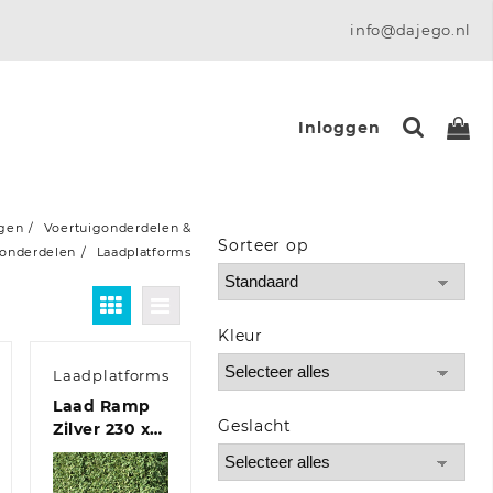
info@dajego.nl
Inloggen
igen
Voertuigonderdelen &
Sorteer op
 onderdelen
Laadplatforms
Sort Products
Kleur
Laadplatforms
Laad Ramp
Geslacht
Zilver 230 x
44 x 13 cm
d
Aluminium