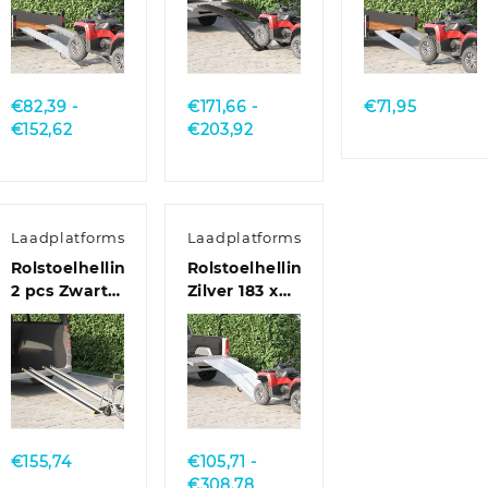
Gegalvaniseerd
Aluminium
staal
staal
Quick
Quick
Quick
View
View
View
€
82,39
-
€
171,66
-
€
71,95
Prijsklasse:
Prijsklasse:
€
152,62
€
203,92
€82,39
€171,66
tot
tot
€152,62
€203,92
Laadplatforms
Laadplatforms
Rolstoelhelling
Rolstoelhelling
2 pcs Zwart
Zilver 183 x
213,5 x 19,5 x
73 x 11 cm
5,5 cm
Aluminium
Aluminium
Quick
Quick
View
View
€
155,74
€
105,71
-
Prijsklasse:
€
308,78