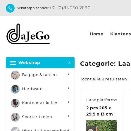
Skip
+31 (0)85 250 2690
Whatsapp service:
to
content
Home
Klantense
Webshop
Categorie:
Laa
Bagage & tassen
Toont alle 8 resultaten
Hardware
Laadplatforms
Kantoorartikelen
2 pcs 205 x
29,5 x 13 cm
Sportartikelen
Uiterlijk & gezondheid