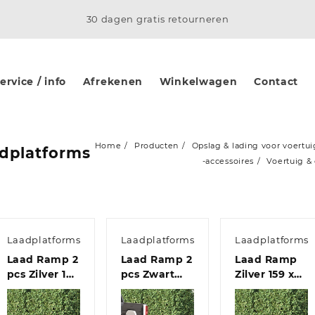
30 dagen gratis retourneren
rvice / info
Afrekenen
Winkelwagen
Contact
Home
Producten
Opslag & lading voor voertu
dplatforms
-accessoires
Voertuig &
Laadplatforms
Laadplatforms
Laadplatforms
Laad Ramp 2
Laad Ramp 2
Laad Ramp
pcs Zilver 185
pcs Zwart
Zilver 159 x
x 22,5 x 4,5
222 x 29 x 14
23 x 5 cm
cm
cm
Gegalvaniseer