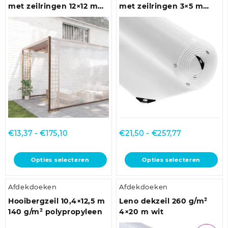
Deze
Deze
met zeilringen 12×12 m
met zeilringen 3×5 m
optie
optie
polyethyleen
PVC
kan
kan
gekozen
gekozen
worden
worden
op
op
de
de
productpagina
productpagina
Prijsklasse:
Prijsklasse:
€
13,37
-
€
175,10
€
21,50
-
€
257,77
€13,37
€21,50
tot
tot
Dit
Dit
Opties selecteren
Opties selecteren
€175,10
€257,77
product
product
heeft
heeft
Afdekdoeken
Afdekdoeken
meerdere
meerdere
variaties.
variaties.
Hooibergzeil 10,4×12,5 m
Leno dekzeil 260 g/m²
Deze
Deze
140 g/m² polypropyleen
4×20 m wit
optie
optie