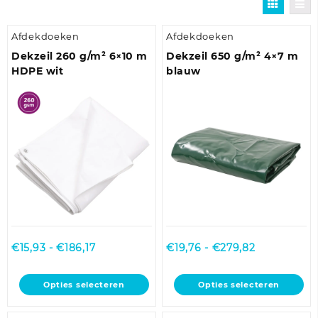
Afdekdoeken
Afdekdoeken
Dekzeil 260 g/m² 6×10 m
Dekzeil 650 g/m² 4×7 m
HDPE wit
blauw
Prijsklasse:
Prijsklasse:
€
15,93
-
€
186,17
€
19,76
-
€
279,82
€15,93
€19,76
tot
tot
Dit
Dit
Opties selecteren
Opties selecteren
€186,17
€279,82
product
product
heeft
heeft