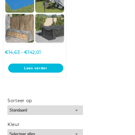
worden
worden
op
op
de
de
productpagina
productpagina
Prijsklasse:
€
14,63
-
€
142,01
€14,63
tot
Lees verder
€142,01
Sorteer op
Sort Products
Kleur