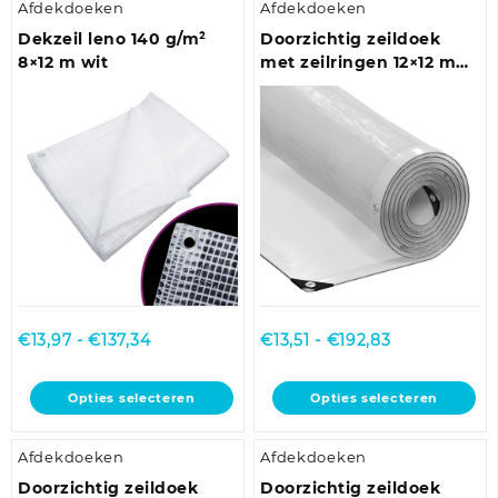
Afdekdoeken
Afdekdoeken
meerdere
meerdere
variaties.
variaties.
Dekzeil leno 140 g/m²
Doorzichtig zeildoek
Deze
Deze
8×12 m wit
met zeilringen 12×12 m
optie
optie
polyethyleen
kan
kan
gekozen
gekozen
worden
worden
op
op
de
de
productpagina
productpagina
Prijsklasse:
Prijsklasse:
€
13,97
-
€
137,34
€
13,51
-
€
192,83
€13,97
€13,51
tot
tot
Dit
Dit
Opties selecteren
Opties selecteren
€137,34
€192,83
product
product
heeft
heeft
Afdekdoeken
Afdekdoeken
meerdere
meerdere
variaties.
variaties.
Doorzichtig zeildoek
Doorzichtig zeildoek