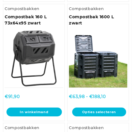
heeft
heeft
Compostbakken
Compostbakken
meerdere
meerdere
variaties.
variaties.
Compostbak 160 L
Compostbak 1600 L
Deze
Deze
73x64x95 zwart
zwart
optie
optie
kan
kan
gekozen
gekozen
worden
worden
op
op
de
de
productpagina
productpagina
Prijsklasse:
€
91,90
€
63,98
-
€
188,10
€63,98
tot
Dit
In winkelmand
Opties selecteren
€188,10
product
heeft
Compostbakken
Compostbakken
meerdere