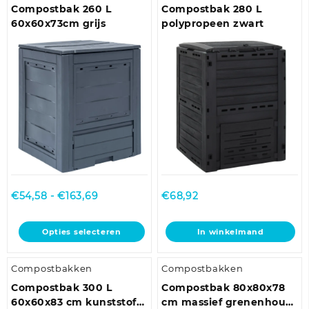
variaties.
Compostbak 260 L
Compostbak 280 L
Deze
60x60x73cm grijs
polypropeen zwart
optie
kan
gekozen
worden
op
de
productpagina
Prijsklasse:
€
54,58
-
€
163,69
€
68,92
€54,58
tot
Dit
Opties selecteren
In winkelmand
€163,69
product
heeft
Compostbakken
Compostbakken
meerdere
variaties.
Compostbak 300 L
Compostbak 80x80x78
Deze
60x60x83 cm kunststof
cm massief grenenhout