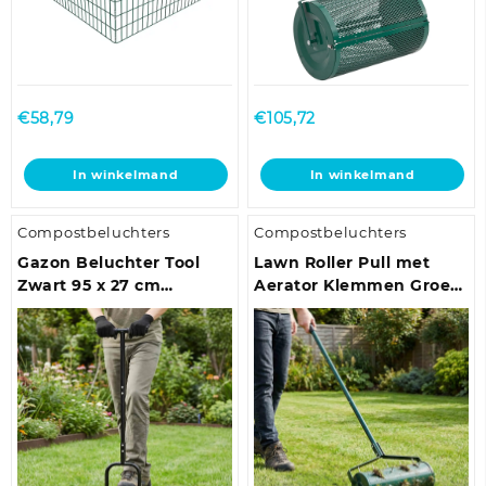
productpagina
productpagina
€
58,79
€
105,72
In winkelmand
In winkelmand
Compostbeluchters
Compostbeluchters
Gazon Beluchter Tool
Lawn Roller Pull met
Zwart 95 x 27 cm
Aerator Klemmen Groen
Kunststof
128 x 38 cm Staal