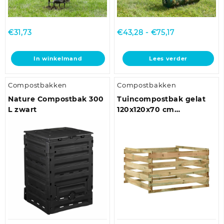
Prijsklasse:
€
31,73
€
43,28
-
€
75,17
€43,28
tot
In winkelmand
Lees verder
€75,17
Compostbakken
Compostbakken
Nature Compostbak 300
Tuincompostbak gelat
L zwart
120x120x70 cm
geïmpregneerd
grenenhout