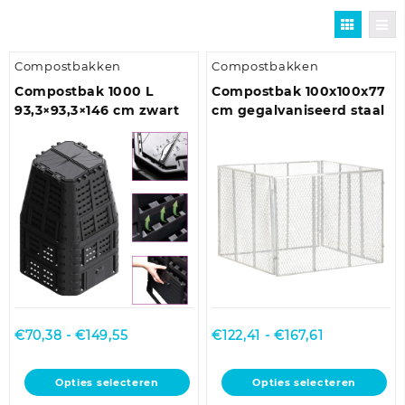
Compostbakken
Compostbakken
Compostbak 1000 L
Compostbak 100x100x77
93,3×93,3×146 cm zwart
cm gegalvaniseerd staal
Prijsklasse:
Prijsklasse:
€
70,38
-
€
149,55
€
122,41
-
€
167,61
€70,38
€122,41
tot
tot
Dit
Dit
Opties selecteren
Opties selecteren
€149,55
€167,61
product
product