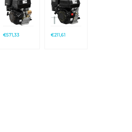
Quick
Quick
View
View
€
571,33
€
211,61