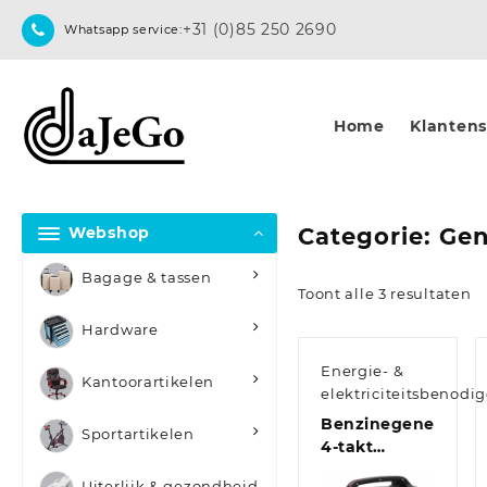
Skip
+31 (0)85 250 2690
Whatsapp service:
to
content
Home
Klantense
Webshop
Categorie:
Gen
Bagage & tassen
Toont alle 3 resultaten
Hardware
Energie- &
Kantoorartikelen
elektriciteitsbenod
Benzinegenerator
Sportartikelen
4-takt
draagbaar
Uiterlijk & gezondheid