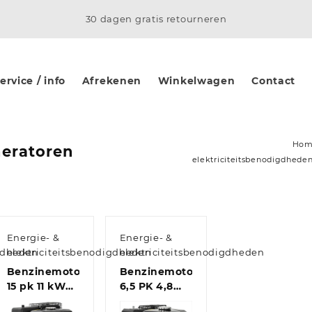
30 dagen gratis retourneren
rvice / info
Afrekenen
Winkelwagen
Contact
Ho
eratoren
elektriciteitsbenodigdhede
Energie- &
Energie- &
igdheden
elektriciteitsbenodigdheden
elektriciteitsbenodigdheden
Benzinemotor
Benzinemotor
15 pk 11 kW
6,5 PK 4,8
zwart
kW zwart