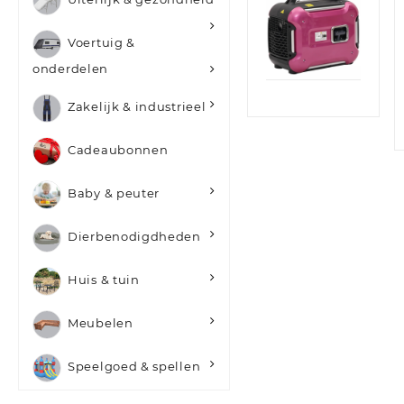
2900W
Voertuig &
Quick
View
onderdelen
Zakelijk & industrieel
Cadeaubonnen
Baby & peuter
Dierbenodigdheden
Huis & tuin
Meubelen
Speelgoed & spellen