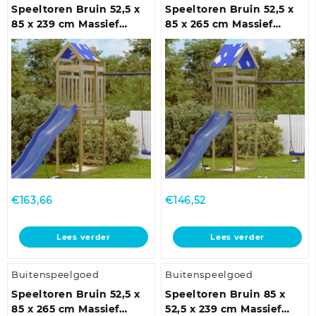
variaties.
variaties.
Speeltoren Bruin 52,5 x
Speeltoren Bruin 52,5 x
Deze
Deze
85 x 239 cm Massief
85 x 265 cm Massief
optie
optie
geïmpregneerd hout
geïmpregneerd hout
kan
kan
gekozen
gekozen
worden
worden
op
op
de
de
productpagina
productpagina
€
163,66
€
146,52
Lees verder
Lees verder
Buitenspeelgoed
Buitenspeelgoed
Speeltoren Bruin 52,5 x
Speeltoren Bruin 85 x
85 x 265 cm Massief
52,5 x 239 cm Massief