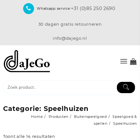
Skip
+31 (0)85 250 2690
Whatsapp service:
to
content
30 dagen gratis retourneren
info@dajego.nl
Categorie:
Speelhuizen
Home
Producten
Buitenspeelgoed
Speelgoed &
spellen
Speelhuizen
Toont alle 14 resultaten