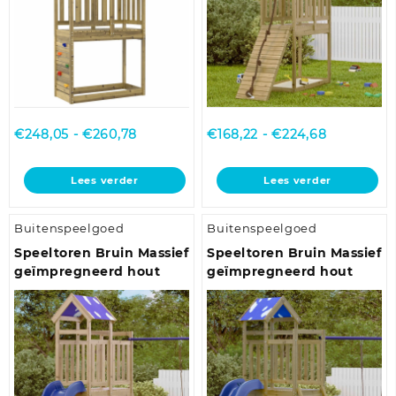
Prijsklasse:
Prijsklasse
€
248,05
-
€
260,78
€
168,22
-
€
224,68
€248,05
€168,22
tot
tot
Lees verder
Lees verder
€260,78
€224,68
Buitenspeelgoed
Buitenspeelgoed
Speeltoren Bruin Massief
Speeltoren Bruin Massief
geïmpregneerd hout
geïmpregneerd hout