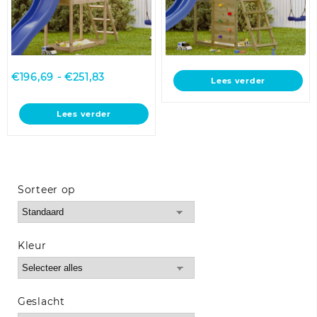
Prijsklasse:
€
196,69
-
€
251,83
Lees verder
€196,69
tot
Lees verder
€251,83
Sorteer op
Sort Products
Kleur
Geslacht