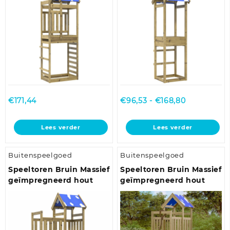
Prijsklasse:
€
171,44
€
96,53
-
€
168,80
€96,53
tot
Lees verder
Lees verder
€168,80
Buitenspeelgoed
Buitenspeelgoed
Speeltoren Bruin Massief
Speeltoren Bruin Massief
geïmpregneerd hout
geïmpregneerd hout