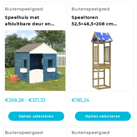
Buitenspeelgoed
Buitenspeelgoed
Speelhuis met
Speeltoren
afsluitbare deur en
52,5×46,5×208 cm
bloempotten massief
geïmpregneerd
vurenhout
grenenhout
Prijsklasse:
€
298,28
-
€
331,33
€
185,24
€298,28
tot
Dit
Dit
Opties selecteren
Opties selecteren
€331,33
product
product
heeft
heeft
Buitenspeelgoed
Buitenspeelgoed
meerdere
meerdere