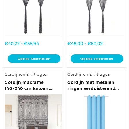
op
op
de
de
productpagina
productpagina
Prijsklasse:
Prijsklasse:
€
40,22
-
€
55,94
€
48,00
-
€
60,02
€40,22
€48,00
tot
tot
Dit
Dit
Opties selecteren
Opties selecteren
€55,94
€60,02
product
product
heeft
heeft
Gordijnen & vitrages
Gordijnen & vitrages
meerdere
meerdere
variaties.
variaties.
Gordijn macramé
Gordijn met metalen
Deze
Deze
140×240 cm katoen
ringen verduisterend
optie
optie
antraciet
270×245 turquoise
kan
kan
gekozen
gekozen
worden
worden
op
op
de
de