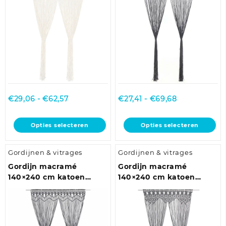
gekozen
gekozen
worden
worden
op
op
de
de
productpagina
productpagina
Prijsklasse:
Prijsklasse:
€
29,06
-
€
62,57
€
27,41
-
€
69,68
€29,06
€27,41
tot
tot
Dit
Dit
Opties selecteren
Opties selecteren
€62,57
€69,68
product
product
heeft
heeft
Gordijnen & vitrages
Gordijnen & vitrages
meerdere
meerdere
variaties.
variaties.
Gordijn macramé
Gordijn macramé
Deze
Deze
140×240 cm katoen
140×240 cm katoen
optie
optie
antraciet
antraciet
kan
kan
gekozen
gekozen
worden
worden