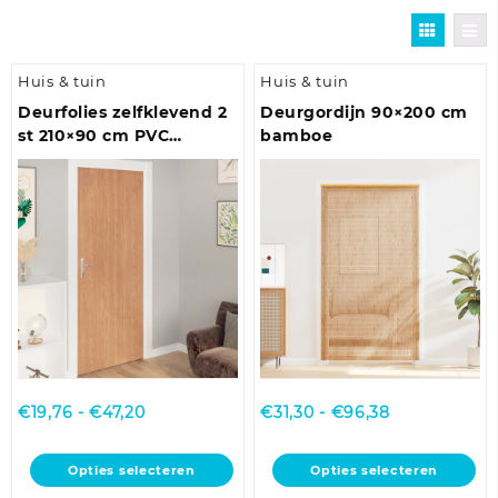
Huis & tuin
Huis & tuin
Deurfolies zelfklevend 2
Deurgordijn 90×200 cm
st 210×90 cm PVC
bamboe
lichteikenkleurig
Prijsklasse:
Prijsklasse:
€
19,76
-
€
47,20
€
31,30
-
€
96,38
€19,76
€31,30
tot
tot
Dit
Dit
Opties selecteren
Opties selecteren
€47,20
€96,38
product
product