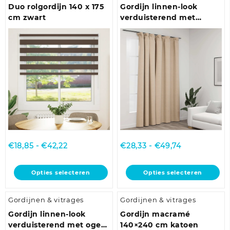
variaties.
variaties.
Duo rolgordijn 140 x 175
Gordijn linnen-look
Deze
Deze
cm zwart
verduisterend met
optie
optie
haken 290×245 cm beige
kan
kan
gekozen
gekozen
worden
worden
op
op
de
de
productpagina
productpagina
Prijsklasse:
Prijsklasse:
€
18,85
-
€
42,22
€
28,33
-
€
49,74
€18,85
€28,33
tot
tot
Dit
Dit
Opties selecteren
Opties selecteren
€42,22
€49,74
product
product
heeft
heeft
Gordijnen & vitrages
Gordijnen & vitrages
meerdere
meerdere
variaties.
variaties.
Gordijn linnen-look
Gordijn macramé
Deze
Deze
verduisterend met ogen
140×240 cm katoen