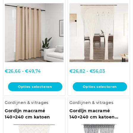
optie
optie
290×245 cm beige
kan
kan
gekozen
gekozen
worden
worden
op
op
de
de
productpagina
productpagina
Prijsklasse:
Prijsklasse:
€
26,66
-
€
49,74
€
26,82
-
€
56,03
€26,66
€26,82
tot
tot
Dit
Dit
Opties selecteren
Opties selecteren
€49,74
€56,03
product
product
heeft
heeft
Gordijnen & vitrages
Gordijnen & vitrages
meerdere
meerdere
variaties.
variaties.
Gordijn macramé
Gordijn macramé
Deze
Deze
140×240 cm katoen
140×240 cm katoen
optie
optie
antraciet
kan
kan