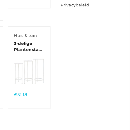
€306,46
Privacybeleid
se:
tot
€355,50
Huis & tuin
3-delige
ardset
Plantenstandaardset
vintage stijl
metaal
antiekwit
Quick
View
€
51,18