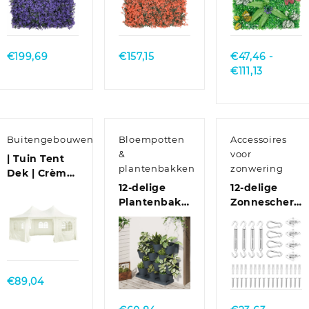
Quick
Quick
Quick
View
View
View
€
199,69
€
157,15
€
47,46
-
Prijsklas
€
111,13
€47,46
tot
€111,13
Buitengebouwen
Bloempotten
Accessoires
&
voor
| Tuin Tent
plantenbakken
zonwering
Dek | Crème
6 x 4.5 x 3 m
12-delige
12-delige
Stof
Plantenbakkenset
Zonnescherma
verticaal
roestvrij
polypropeen
staal
Quick
antracietkleur
View
Quick
Quick
View
View
€
89,04