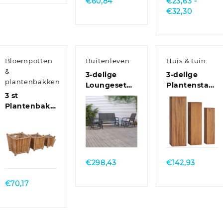
€
60,84
€
23,63
-
Prijsklas
€
32,30
€23,63
tot
€32,30
Bloempotten
Buitenleven
Huis & tuin
&
3-delige
3-delige
plantenbakken
Loungeset
Plantenstanda
3 st
schommel
massief
Plantenbakken
aluminium
teakhout
verhoogd
textileen
bamboe met
zwart
Quick
Quick
nylon
View
View
voering
Quick
View
€
298,43
€
142,93
€
70,17