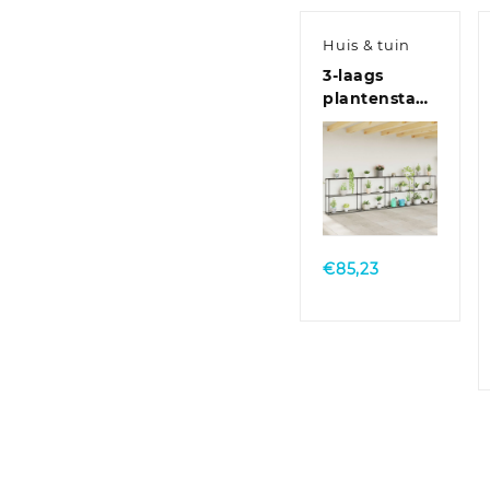
€522,70
Huis & tuin
3-laags
plantenstandaard
Zwart 400 x
32 x 104 cm
Staal
Quick
View
€
85,23