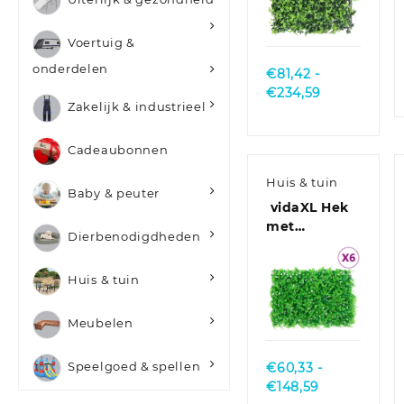
Quick
View
Voertuig &
onderdelen
€
81,42
-
Prijsklasse:
€
234,59
Zakelijk & industrieel
€81,42
tot
€234,59
Cadeaubonnen
Huis & tuin
Baby & peuter
vidaXL Hek
met
Dierbenodigdheden
kunstvarenblad 24
st 40×60 cm
Huis & tuin
groen
Quick
Meubelen
View
Speelgoed & spellen
€
60,33
-
Prijsklasse:
€
148,59