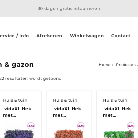
30 dagen gratis retourneren
rvice / info
Afrekenen
Winkelwagen
Contact
n & gazon
Home
Producten
122 resultaten wordt getoond
Huis & tuin
Huis & tuin
Huis & tuin
vidaXL Hek
vidaXL Hek
vidaXL Hek
met
met
met
kunstbladeren 24
kunstesdoornblad 24
kunstplanten 
st 40×60 cm
st 40×60 cm
st 40×60 cm
paars
lichtrood
groen