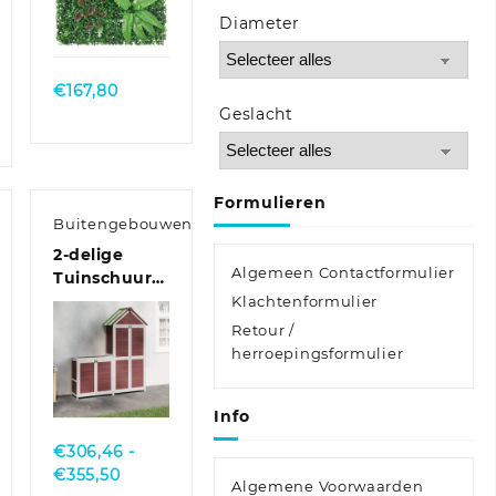
Quick
Diameter
View
€
167,80
se:
Geslacht
Formulieren
Buitengebouwen
2-delige
Algemeen Contactformulier
Tuinschuurset
massief
Klachtenformulier
ccessoireset
grenenhout
Retour /
grijs
herroepingsformulier
Quick
View
Info
€
306,46
-
Prijsklasse:
€
355,50
Algemene Voorwaarden