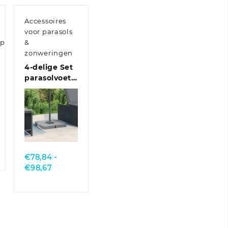
Accessoires
voor parasols
ap
&
zonweringen
nden-
4-delige Set
parasolvoeten
set
voor
kruisvoet
parasol 100
kg PP
Quick
View
€
78,84
-
Prijsklasse:
€
98,67
€78,84
tot
€98,67