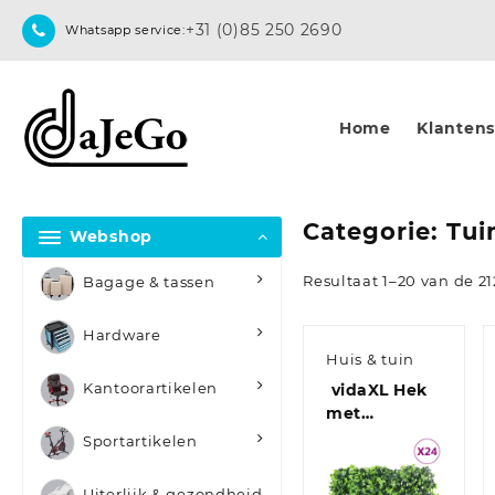
Skip
+31 (0)85 250 2690
Whatsapp service:
to
content
Home
Klantense
Categorie:
Tui
Webshop
Resultaat 1–20 van de 2
Bagage & tassen
Hardware
Huis & tuin
Kantoorartikelen
vidaXL Hek
met
kunstbladeren 24
Sportartikelen
st 40×60 cm
groen
Uiterlijk & gezondheid