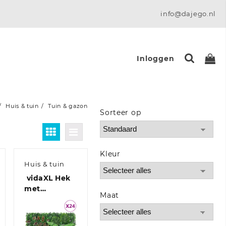
info@dajego.nl
Inloggen
Huis & tuin
Tuin & gazon
Sorteer op
Sort Products
Kleur
Huis & tuin
vidaXL Hek
met
Maat
24
kunstplanten 24
st 40×60 cm
groen