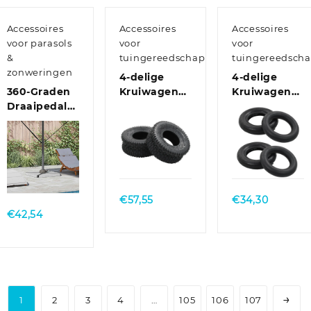
Accessoires
Accessoires
Accessoires
voor parasols
voor
voor
&
tuingereedschap
tuingereedsch
zonweringen
4-delige
4-delige
360-Graden
Kruiwagenband-
Kruiwagenba
Draaipedal
en
en
Zilver 21,5 x
binnenbandset
binnenbanden
14 x 6 cm
15×6.00-6
3.50-8 4PR
Staal
4PR rubber
rubber
Quick
Quick
Quick
View
View
View
€
57,55
€
34,30
€
42,54
→
1
2
3
4
…
105
106
107