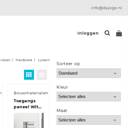
info@dajego.nl
Inloggen
rialen
Hardware
Luiken
Sorteer op
Sort Products
Kleur
n
Bouwmaterialen
Toegangs
paneel Wit
Maat
20 x 30 cm
Staal