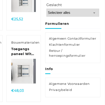
Quick
Geslacht
View
€
25,52
Formulieren
Algemeen Contactformulier
n
Bouwmaterialen
Klachtenformulier
Toegangs
Retour /
paneel Wit
herroepingsformulier
30 x 40 cm
Staal
Info
Quick
View
Algemene Voorwaarden
Privacybeleid
€
48,03