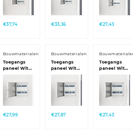
Quick
Quick
Quick
View
View
View
€
37,74
€
33,36
€
27,43
Bouwmaterialen
Bouwmaterialen
Bouwmateriale
Toegangs
Toegangs
Toegangs
paneel Wit
paneel Wit
paneel Wit
30 x 30 cm
30 x 30 cm
30 x 30 cm
staal
Staal
Staal
Quick
Quick
Quick
View
View
View
€
27,99
€
27,87
€
27,43