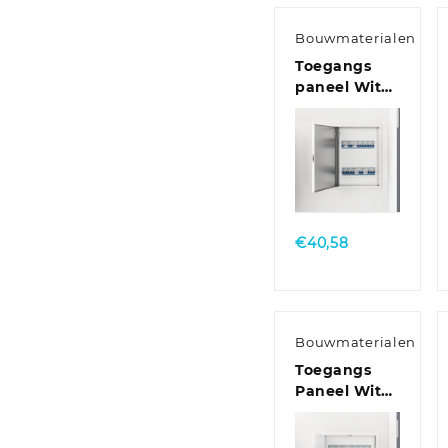
Bouwmaterialen
Toegangs
paneel Wit
30 x 40 cm
staal
Quick
View
€
40,58
Bouwmaterialen
Toegangs
Paneel Wit
Kunststof