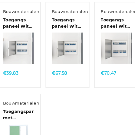
Bouwmaterialen
Bouwmaterialen
Bouwmateriale
Toegangs
Toegangs
Toegangs
paneel Wit
paneel Wit
paneel Wit
40 x 40 cm
50 x 50 cm
60 x 60 cm
staal
staal
staal
Quick
Quick
Quick
View
View
View
€
39,83
€
67,58
€
70,47
Bouwmaterialen
Toegangspaneel
met
aluminium
frame en