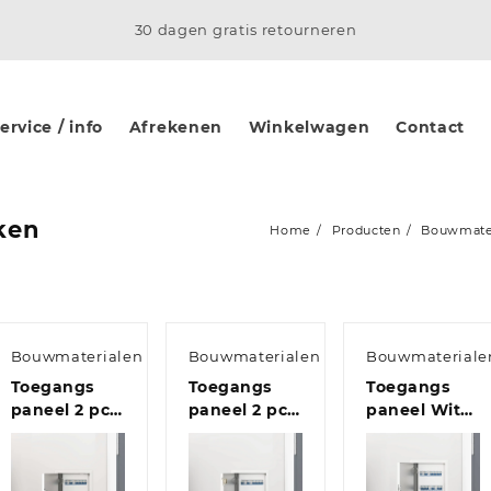
30 dagen gratis retourneren
rvice / info
Afrekenen
Winkelwagen
Contact
ken
Home
Producten
Bouwmate
Bouwmaterialen
Bouwmaterialen
Bouwmateriale
Toegangs
Toegangs
Toegangs
paneel 2 pcs
paneel 2 pcs
paneel Wit
Wit 20 x 20
Wit 20 x 20
20 x 30 cm
cm Staal
cm Staal
staal