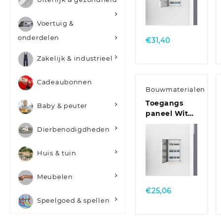
Quick
View
Voertuig &
onderdelen
€
31,40
Zakelijk & industrieel
Cadeaubonnen
Bouwmaterialen
Toegangs
Baby & peuter
paneel Wit
20 x 30 cm
Dierbenodigdheden
Staal
Huis & tuin
Quick
View
Meubelen
€
25,06
Speelgoed & spellen