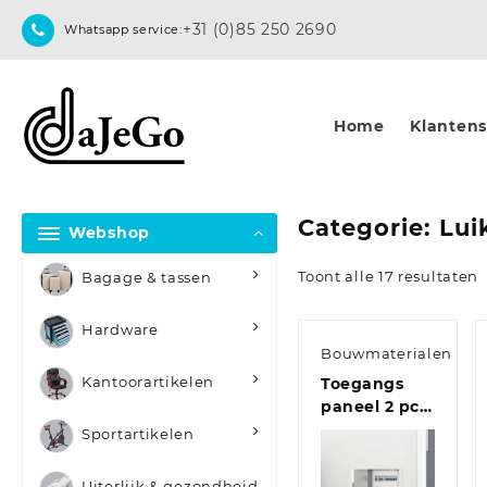
Skip
+31 (0)85 250 2690
Whatsapp service:
to
content
Home
Klantense
Categorie:
Lui
Webshop
Toont alle 17 resultaten
Bagage & tassen
Hardware
Bouwmaterialen
Kantoorartikelen
Toegangs
paneel 2 pcs
Wit 20 x 20
Sportartikelen
cm staal
Uiterlijk & gezondheid