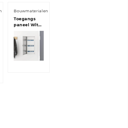
n
Bouwmaterialen
Toegangs
paneel Wit
63 x 33 x 3
cm Staal
Quick
View