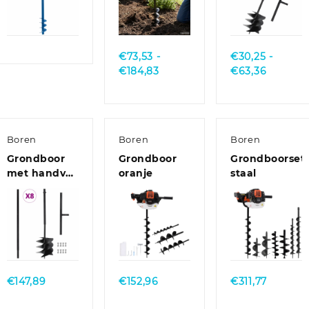
82846
Quick
Quick
Quick
View
View
View
€
73,53
-
€
30,25
-
Prijsklasse:
Prijskla
€
184,83
€
63,36
€73,53
€30,25
tot
tot
€184,83
€63,36
Boren
Boren
Boren
Grondboor
Grondboor
Grondboorset
met handvat
oranje
staal
250 mm met
verlengbuis
8 m staal
Quick
Quick
Quick
View
View
View
€
147,89
€
152,96
€
311,77