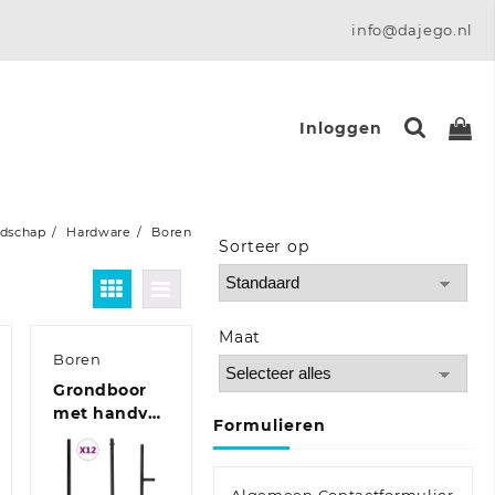
info@dajego.nl
Inloggen
dschap
Hardware
Boren
Sorteer op
Sort Products
Maat
Boren
Grondboor
met handvat
Formulieren
250 mm met
verlengbuis
12 m staal