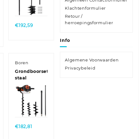
Algemeen Contactformulier
Quick
Klachtenformulier
View
Retour /
herroepingsformulier
€
192,59
sse:
Info
Algemene Voorwaarden
Boren
Privacybeleid
Grondboorset
staal
Quick
View
€
182,81