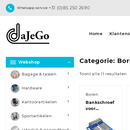
Skip
+31 (0)85 250 2690
Whatsapp service:
to
content
Home
Klantense
Categorie:
Bor
Webshop
Toont alle 11 resultaten
Bagage & tassen
Hardware
Boren
Kantoorartikelen
Bankschroef
voor
kolomboormachin
Sportartikelen
150 mm
gietijzer
Uiterlijk & gezondheid