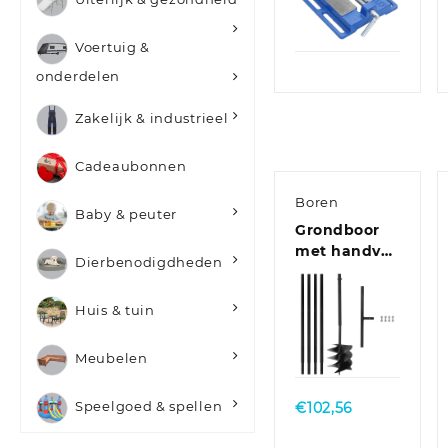
blauw
Quick
View
Voertuig &
onderdelen
Zakelijk & industrieel
Cadeaubonnen
Boren
Baby & peuter
Grondboor
met handvat
Dierbenodigdheden
250 mm met
verlengbuis
Huis & tuin
4 m staal
Quick
Meubelen
View
Speelgoed & spellen
€
102,56