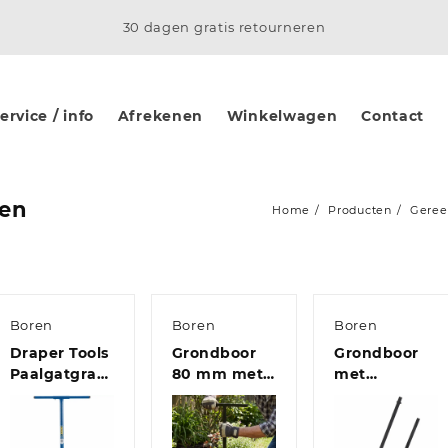
30 dagen gratis retourneren
rvice / info
Afrekenen
Winkelwagen
Contact
en
Home
Producten
Geree
Boren
Boren
Boren
Draper Tools
Grondboor
Grondboor
Paalgatgraver
80 mm met
met
e
met
13 m
handgreep
grondboor
verlengstuk
250 mm
10×95 cm
Staal
staal zwart