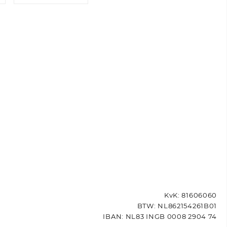
KvK: 81606060
BTW: NL862154261B01
IBAN: NL83 INGB 0008 2904 74