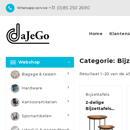
Skip
+31 (0)85 250 2690
Whatsapp service:
to
content
Home
Klantense
Categorie:
Bij
Webshop
Resultaat 1–20 van de 4
Bagage & tassen
Hardware
Bijzettafels
Kantoorartikelen
2-delige
Bijzettafelset
massief
Sportartikelen
acaciahout
Uiterlijk & gezondheid