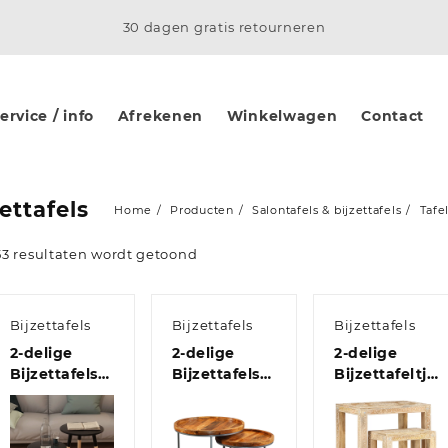
30 dagen gratis retourneren
rvice / info
Afrekenen
Winkelwagen
Contact
zettafels
Home
Producten
Salontafels & bijzettafels
Tafe
53 resultaten wordt getoond
Bijzettafels
Bijzettafels
Bijzettafels
2-delige
2-delige
2-delige
Bijzettafelset
Bijzettafelset
Bijzettafeltjes
massief
massief
handgeschild
grenenhout
mangohout
massief
zwart
mangohout