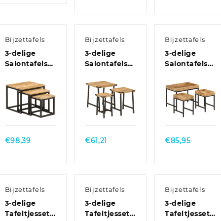
€72,36
€54,02
tot
tot
€74,02
€92,27
Bijzettafels
Bijzettafels
Bijzettafels
3-delige
3-delige
3-delige
Salontafelset
Salontafelset
Salontafelset
massief
massief
massief ruw
mangohout
mangohout
mangohout
en ijzer
en ijzer
en ijzer
Quick
Quick
Quick
View
View
View
€
98,39
€
61,21
€
85,95
Bijzettafels
Bijzettafels
Bijzettafels
3-delige
3-delige
3-delige
Tafeltjesset
Tafeltjesset
Tafeltjesset