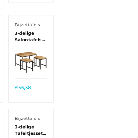
Bijzettafels
3-delige
Salontafelset
massief ruw
mangohout
en ijzer
Quick
View
€
56,38
Bijzettafels
3-delige
Tafeltjesset