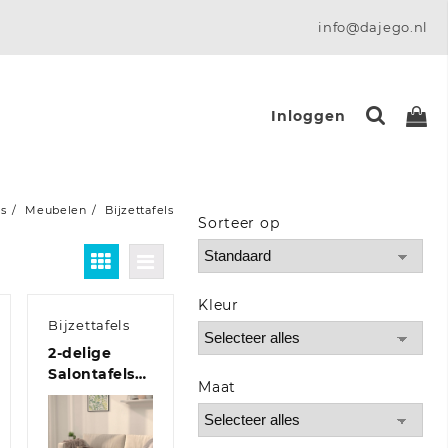
info@dajego.nl
Inloggen
ls
Meubelen
Bijzettafels
Sorteer op
Sort Products
Kleur
Bijzettafels
2-delige
set
Salontafelset
Maat
erd
gehard glas
wit