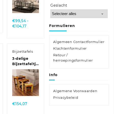
Quick
Geslacht
View
€
99,54
-
Formulieren
Prijsklasse:
€
104,17
€99,54
tot
Algemeen Contactformulier
€104,17
Klachtenformulier
Bijzettafels
Retour /
3-delige
herroepingsformulier
Bijzettafeltjesset
vintage stijl
gerecycled
Info
hout
Quick
Algemene Voorwaarden
View
Privacybeleid
€
154,07
se: