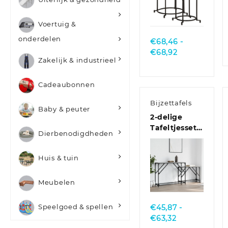
Quick
View
Voertuig &
onderdelen
€
68,46
-
Prijsklasse:
€
68,92
Zakelijk & industrieel
€68,46
tot
€68,92
Cadeaubonnen
Bijzettafels
Baby & peuter
2-delige
Tafeltjesset
Dierbenodigdheden
bewerkt
hout bruin
Huis & tuin
eikenkleur
Quick
Meubelen
View
Speelgoed & spellen
€
45,87
-
Prijsklasse:
€
63,32