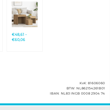
bewerkt
hout
hoogglans
grijs
Quick
View
€
48,61
-
sse:
Prijsklasse:
€
60,06
€48,61
tot
€60,06
KvK: 81606060
BTW: NL862154261B01
IBAN: NL83 INGB 0008 2904 74