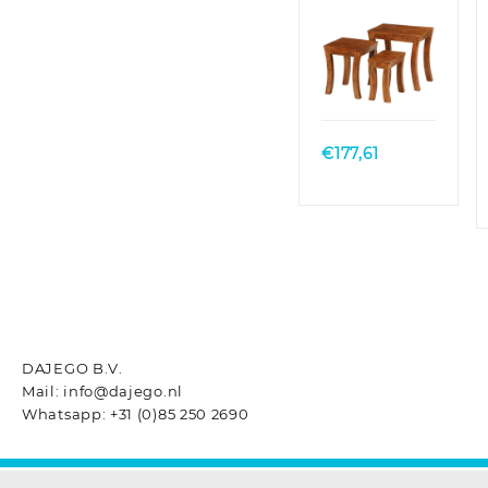
50x35x50 cm
massief
acaciahout
bruin
Quick
View
€
177,61
DAJEGO B.V.
Mail: info@dajego.nl
Whatsapp: +31 (0)85 250 2690