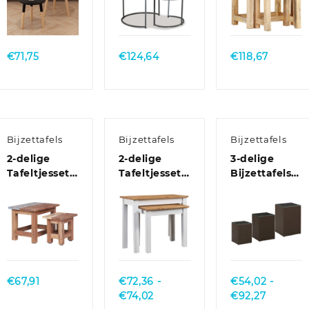
Quick
Quick
Quick
View
View
View
€
71,75
€
124,64
€
118,67
Bijzettafels
Bijzettafels
Bijzettafels
2-delige
2-delige
3-delige
Tafeltjesset
Tafeltjesset
Bijzettafelset
massief
Panama
met glazen
mahoniehout
Range
blad poly
massief
rattan bruin
grenenhout
Quick
Quick
Quick
wit
View
View
View
€
67,91
€
72,36
-
€
54,02
-
Prijsklasse:
Prijsklas
€
74,02
€
92,27