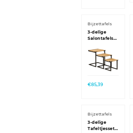
€45,87
tot
€63,32
Bijzettafels
3-delige
Salontafelset
massief
mangohout
en ijzer
Quick
View
€
85,39
Bijzettafels
3-delige
Tafeltjesset