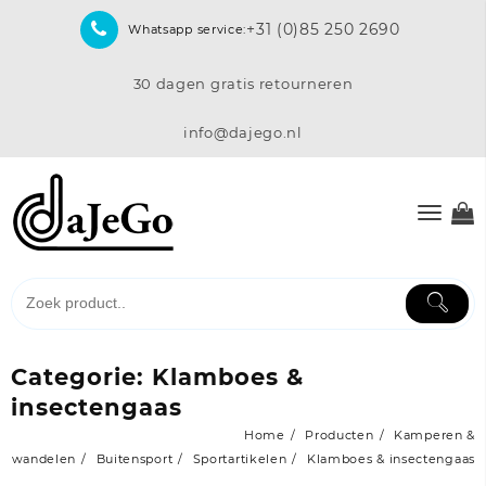
Skip
+31 (0)85 250 2690
Whatsapp service:
to
content
30 dagen gratis retourneren
info@dajego.nl
Categorie:
Klamboes &
insectengaas
Home
Producten
Kamperen &
wandelen
Buitensport
Sportartikelen
Klamboes & insectengaas