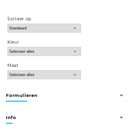
meerdere
variaties.
Deze
Sorteer op
optie
Sort Products
kan
gekozen
worden
Kleur
op
de
productpagina
Maat
Formulieren
Info