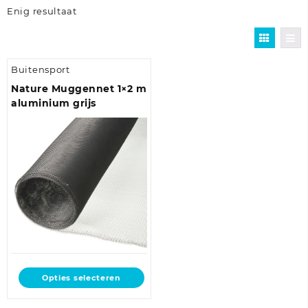
Enig resultaat
Buitensport
Nature Muggennet 1×2 m
aluminium grijs
Dit
Opties selecteren
product
heeft