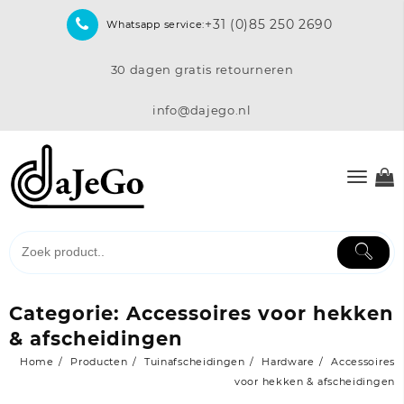
Skip
+31 (0)85 250 2690
Whatsapp service:
to
content
30 dagen gratis retourneren
info@dajego.nl
Categorie:
Accessoires voor hekken
& afscheidingen
Home
Producten
Tuinafscheidingen
Hardware
Accessoires
voor hekken & afscheidingen