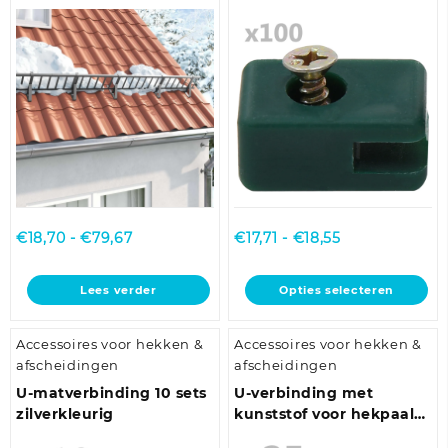
kan
kan
34,5 cm Staal
gekozen
gekozen
worden
worden
op
op
de
de
productpagina
productpagina
Prijsklasse:
Prijsklasse:
€
18,70
-
€
79,67
€
17,71
-
€
18,55
€18,70
€17,71
tot
tot
Dit
Lees verder
Opties selecteren
€79,67
€18,55
product
heeft
Accessoires voor hekken &
Accessoires voor hekken &
meerdere
afscheidingen
afscheidingen
variaties.
Deze
U-matverbinding 10 sets
U-verbinding met
optie
zilverkleurig
kunststof voor hekpaal
kan
25 sets 60×40 mm