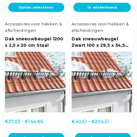
tot
Dit
Opties selecteren
In winkelmand
€16,10
product
heeft
Accessoires voor hekken &
Accessoires voor hekken &
meerdere
afscheidingen
afscheidingen
variaties.
Deze
Dak sneeuwbeugel 1200
Dak sneeuwbeugel
optie
x 2,5 x 20 cm Staal
Zwart 100 x 29,5 x 34,5
kan
cm Staal
gekozen
worden
op
de
productpagina
Prijsklasse:
Prijsklasse:
€
27,03
-
€
144,86
€
40,51
-
€
204,51
€27,03
€40,51
tot
tot