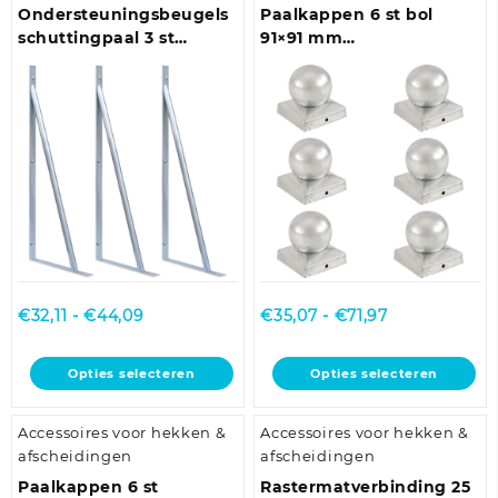
kan
Deze
Ondersteuningsbeugels
Paalkappen 6 st bol
gekozen
optie
schuttingpaal 3 st
91×91 mm
worden
kan
gegalvaniseerd staal
gegalvaniseerd metaal
op
gekozen
de
worden
productpagina
op
de
productpagina
Prijsklasse:
Prijsklasse:
€
32,11
-
€
44,09
€
35,07
-
€
71,97
€32,11
€35,07
tot
tot
Dit
Dit
Opties selecteren
Opties selecteren
€44,09
€71,97
product
product
heeft
heeft
Accessoires voor hekken &
Accessoires voor hekken &
meerdere
meerdere
afscheidingen
afscheidingen
variaties.
variaties.
Deze
Deze
Paalkappen 6 st
Rastermatverbinding 25