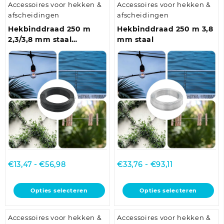
Accessoires voor hekken &
Accessoires voor hekken &
meerdere
afscheidingen
afscheidingen
variaties.
Deze
Hekbinddraad 250 m
Hekbinddraad 250 m 3,8
optie
2,3/3,8 mm staal
mm staal
kan
antraciet
gekozen
worden
op
de
productpagina
Prijsklasse:
Prijsklasse:
€
13,47
-
€
56,98
€
33,76
-
€
93,11
€13,47
€33,76
tot
tot
Dit
Dit
Opties selecteren
Opties selecteren
€56,98
€93,11
product
product
heeft
heeft
Accessoires voor hekken &
Accessoires voor hekken &
meerdere
meerdere