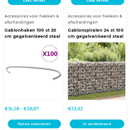
Lees verder
Lees verder
€144,86
€204,51
Accessoires voor hekken &
Accessoires voor hekken &
afscheidingen
afscheidingen
Gabionhaken 100 st 20
Gabionspiralen 24 st 100
cm gegalvaniseerd staal
cm gegalvaniseerd staal
Prijsklasse:
€
16,08
-
€
38,87
€
33,92
€16,08
tot
Dit
Opties selecteren
In winkelmand
€38,87
product