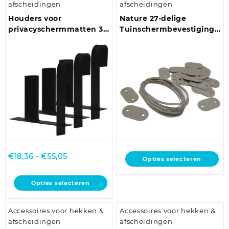
afscheidingen
afscheidingen
variaties.
variaties.
Deze
Deze
Houders voor
Nature 27-delige
optie
optie
privacyschermmatten 3
Tuinschermbevestigingsse
kan
kan
st staal
grijs
gekozen
gekozen
worden
worden
op
op
de
de
productpagina
productpagina
Prijsklasse:
€
18,36
-
€
55,05
Dit
Opties selecteren
€18,36
product
tot
heeft
Dit
Opties selecteren
€55,05
meerdere
product
variaties.
heeft
Deze
Accessoires voor hekken &
Accessoires voor hekken &
meerdere
optie
afscheidingen
afscheidingen
variaties.