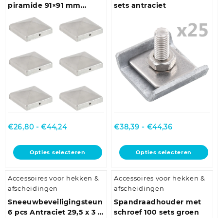
optie
optie
piramide 91×91 mm
sets antraciet
kan
kan
gegalvaniseerd metaal
gekozen
gekozen
worden
worden
op
op
de
de
productpagina
productpagina
Prijsklasse:
Prijsklasse:
€
26,80
-
€
44,24
€
38,39
-
€
44,36
€26,80
€38,39
tot
tot
Dit
Dit
Opties selecteren
Opties selecteren
€44,24
€44,36
product
product
heeft
heeft
Accessoires voor hekken &
Accessoires voor hekken &
meerdere
meerdere
afscheidingen
afscheidingen
variaties.
variaties.
Deze
Deze
Sneeuwbeveiligingsteun
Spandraadhouder met
optie
optie
6 pcs Antraciet 29,5 x 3 x
schroef 100 sets groen