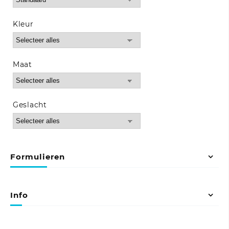
worden
worden
op
op
de
de
Kleur
productpagina
productpagina
Maat
Geslacht
Formulieren
Info