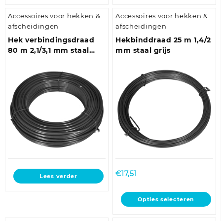
heeft
Accessoires voor hekken &
Accessoires voor hekken &
meerdere
afscheidingen
afscheidingen
variaties.
Deze
Hek verbindingsdraad
Hekbinddraad 25 m 1,4/2
optie
80 m 2,1/3,1 mm staal
mm staal grijs
kan
grijs
gekozen
worden
op
de
productpagina
€
17,51
Lees verder
Dit
Opties selecteren
product
heeft