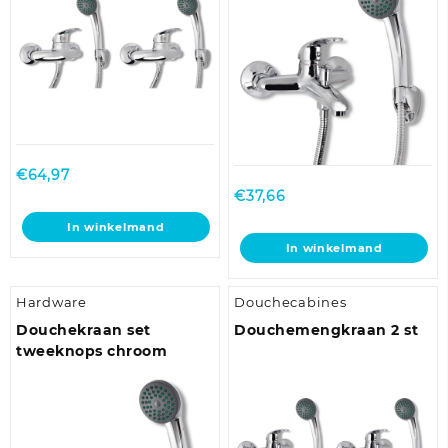
gekozen
worden
op
de
productpagina
€
64,97
€
37,66
In winkelmand
In winkelmand
Hardware
Douchecabines
Douchekraan set
Douchemengkraan 2 st
tweeknops chroom