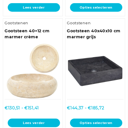
tot
Dit
Lees verder
Opties selecteren
€137,40
product
heeft
Gootstenen
Gootstenen
meerdere
variaties.
Gootsteen 40×12 cm
Gootsteen 40x40x10 cm
Deze
marmer crème
marmer grijs
optie
kan
gekozen
worden
op
de
productpagina
Prijsklasse:
Prijsklasse:
€
130,51
-
€
151,41
€
144,37
-
€
185,72
€130,51
€144,37
tot
tot
Dit
Lees verder
Opties selecteren
€151,41
€185,72
product