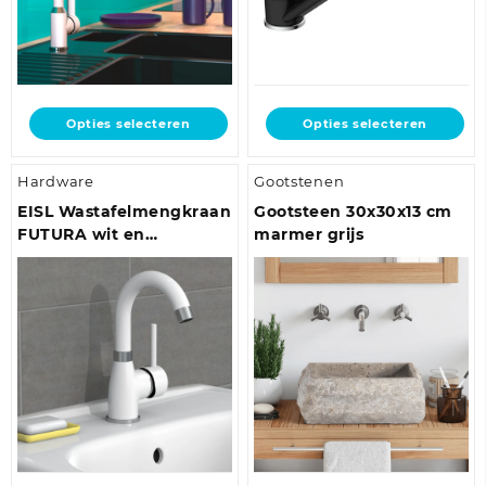
Dit
Dit
Opties selecteren
Opties selecteren
product
product
heeft
heeft
Hardware
Gootstenen
meerdere
meerdere
variaties.
variaties.
EISL Wastafelmengkraan
Gootsteen 30x30x13 cm
Deze
Deze
FUTURA wit en
marmer grijs
optie
optie
chroomkleurig
kan
kan
gekozen
gekozen
worden
worden
op
op
de
de
productpagina
productpagina