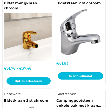
variaties.
variaties.
Bidet mengkraan
Bidetkraan 2 st chroom
Deze
Deze
chroom
optie
optie
kan
kan
gekozen
gekozen
worden
worden
op
op
de
de
productpagina
productpagina
€
61,83
Prijsklasse:
€
31,76
-
€
37,46
€31,76
In winkelmand
tot
Dit
Opties selecteren
€37,46
product
heeft
Hardware
Gootstenen
meerdere
variaties.
Bidetkraan 2 st chroom
Campinggootsteen
Deze
enkele bak met kraan