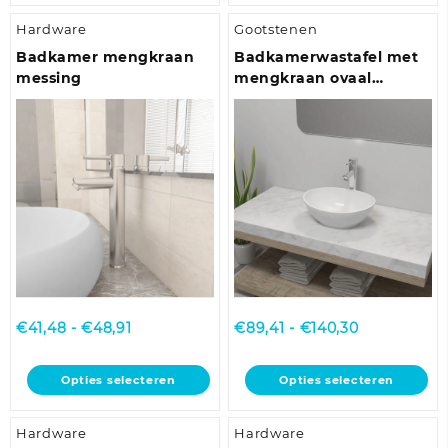
heeft
Hardware
Gootstenen
meerdere
variaties.
Badkamer mengkraan
Badkamerwastafel met
Deze
messing
mengkraan ovaal
optie
keramiek wit
kan
gekozen
worden
op
de
productpagina
Prijsklasse:
Prijsklasse:
€
41,48
-
€
48,91
€
89,41
-
€
140,30
€41,48
€89,41
tot
tot
Dit
Dit
Opties selecteren
Opties selecteren
€48,91
€140,30
product
product
heeft
heeft
Hardware
Hardware
meerdere
meerdere