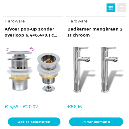
Hardware
Hardware
Afvoer pop-up zonder
Badkamer mengkraan 2
overloop 6,4×6,4×9,1 cm
st chroom
zilverkleurig
Prijsklasse:
€
15,59
-
€
20,02
€
86,16
€15,59
tot
Dit
Opties selecteren
In winkelmand
€20,02
product