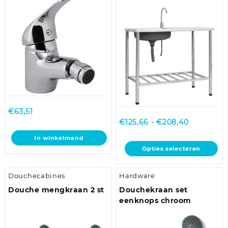
optie
roestvrij staal
kan
gekozen
worden
op
de
productpagina
€
63,51
Prijsklasse
€
125,66
-
€
208,40
€125,66
In winkelmand
tot
Dit
Opties selecteren
€208,40
product
heeft
Douchecabines
Hardware
meerdere
variaties.
Douche mengkraan 2 st
Douchekraan set
Deze
eenknops chroom
optie
kan