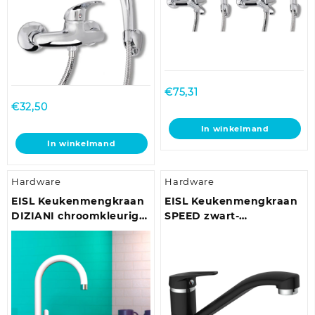
€
75,31
€
32,50
In winkelmand
In winkelmand
Hardware
Hardware
EISL Keukenmengkraan
EISL Keukenmengkraan
DIZIANI chroomkleurig
SPEED zwart-
wit
chroomkleurig