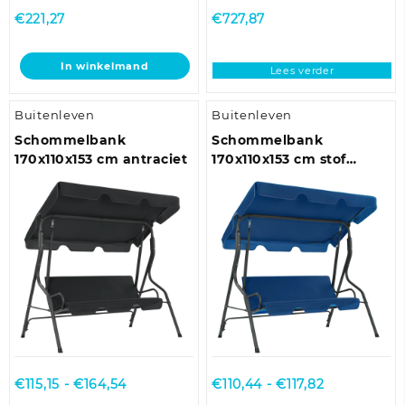
€
221,27
€
727,87
In winkelmand
Lees verder
Buitenleven
Buitenleven
Schommelbank
Schommelbank
170x110x153 cm antraciet
170x110x153 cm stof
donkerblauw
Prijsklasse:
Prijsklasse:
€
115,15
-
€
164,54
€
110,44
-
€
117,82
€115,15
€110,44