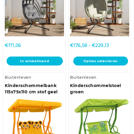
op
op
de
de
productpagina
productpagina
Prijsklasse:
€
171,06
€
176,58
-
€
229,13
€176,58
tot
Dit
In winkelmand
Opties selecteren
€229,13
product
heeft
Buitenleven
Buitenleven
meerdere
variaties.
Kinderschommelbank
Kinderschommelstoel
Deze
115x75x110 cm stof geel
groen
optie
kan
gekozen
worden
op
de