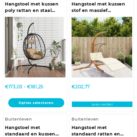
variaties.
Hangstoel met kussen
Hangstoel met kussen
Deze
poly rattan en staal
stof en massief
optie
taupe
populierenhout
kan
gekozen
worden
op
de
productpagina
Prijsklasse:
€
173,03
-
€
181,25
€
202,77
€173,03
tot
Dit
Opties selecteren
Lees verder
€181,25
product
heeft
Buitenleven
Buitenleven
meerdere
variaties.
Hangstoel met
Hangstoel met
Deze
standaard en kussen
standaard rattan en