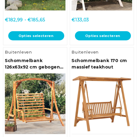
Prijsklasse:
€
182,99
-
€
185,65
€
133,03
€182,99
tot
Dit
Dit
Opties selecteren
Opties selecteren
€185,65
product
product
heeft
heeft
Buitenleven
Buitenleven
meerdere
meerdere
variaties.
variaties.
Schommelbank
Schommelbank 170 cm
Deze
Deze
126x63x92 cm gebogen
massief teakhout
optie
optie
hout met teakafwerking
kan
kan
gekozen
gekozen
worden
worden
op
op
de
de
productpagina
productpagina