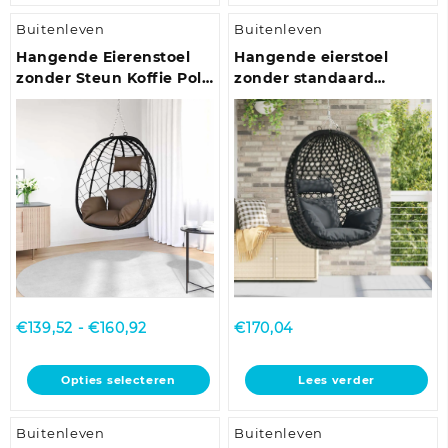
Buitenleven
Buitenleven
Hangende Eierenstoel
Hangende eierstoel
zonder Steun Koffie Poly
zonder standaard
Rattan
Antraciet en Zwart
Prijsklasse:
€
139,52
-
€
160,92
€
170,04
€139,52
tot
Dit
Opties selecteren
Lees verder
€160,92
product
heeft
Buitenleven
Buitenleven
meerdere