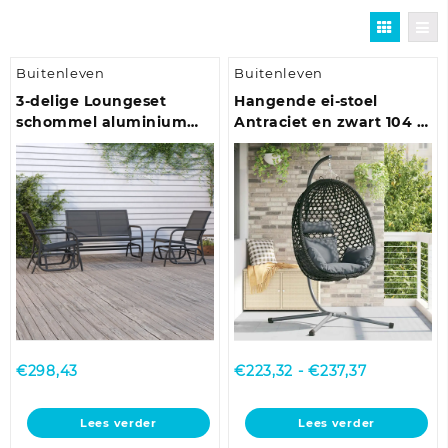
Buitenleven
Buitenleven
3-delige Loungeset
Hangende ei-stoel
schommel aluminium
Antraciet en zwart 104 x
textileen zwart
100 x 191 cm
Prijsklasse
€
298,43
€
223,32
-
€
237,37
€223,32
tot
Lees verder
Lees verder
€237,37