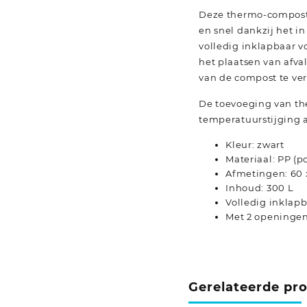
Deze thermo-compostb
en snel dankzij het i
volledig inklapbaar 
het plaatsen van afva
van de compost te ve
De toevoeging van th
temperatuurstijging a
Kleur: zwart
Materiaal: PP (p
Afmetingen: 60 x
Inhoud: 300 L
Volledig inklap
Met 2 openinge
Gerelateerde pr