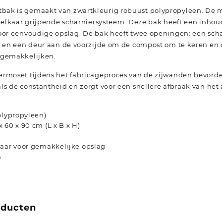
ak is gemaakt van zwartkleurig robuust polypropyleen. De 
n elkaar grijpende scharniersysteem. Deze bak heeft een inhoud
voor eenvoudige opslag. De bak heeft twee openingen: een sch
l en een deur aan de voorzijde om de compost om te keren en
rgemakkelijken.
ermoset tijdens het fabricageproces van de zijwanden bevorde
ls de constantheid en zorgt voor een snellere afbraak van het a
olypropyleen)
 60 x 90 cm (L x B x H)
baar voor gemakkelijke opslag
n
oducten