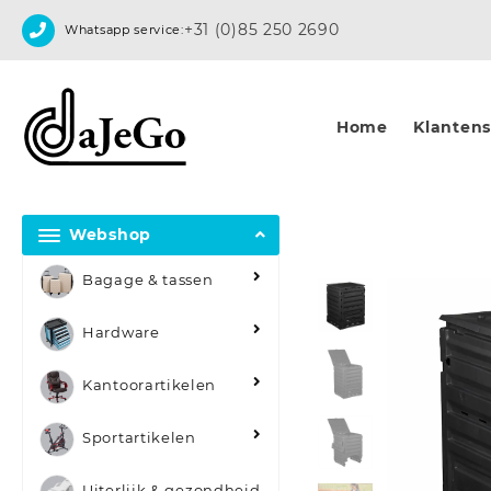
Skip
+31 (0)85 250 2690
Whatsapp service:
to
content
Home
Klantense
Webshop
Bagage & tassen
Hardware
Kantoorartikelen
Sportartikelen
Uiterlijk & gezondheid