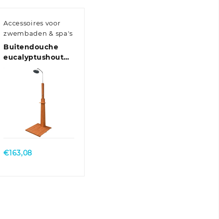
Accessoires voor
zwembaden & spa's
Buitendouche
eucalyptushout
en staal
Quick View
€
163,08