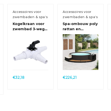
Accessoires voor
Accessoires voor
zwembaden & spa's
zwembaden & spa's
Kogelkraan voor
Spa-ombouw poly
er
zwembad 3-weg
rattan en
wit en zwart
acaciahout zwart
Quick View
Quick View
€
32,18
€
226,21