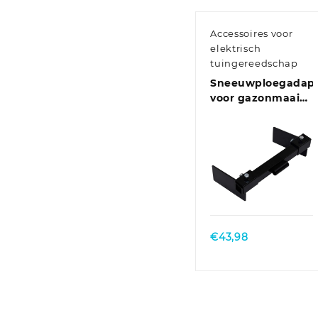
Accessoires voor
elektrisch
tuingereedschap
Sneeuwploegadapt
voor gazonmaaier
zwart
Quick View
€
43,98