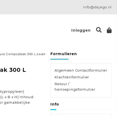
info@dajego.nl
Inloggen
Formulieren
ure Compostbak 300 L zwart
ak 300 L
Algemeen Contactformulier
Klachtenformulier
Retour /
herroepingsformulier
olypropyleen)
(L x B x H) Inhoud:
oor gemakkelijke
Info