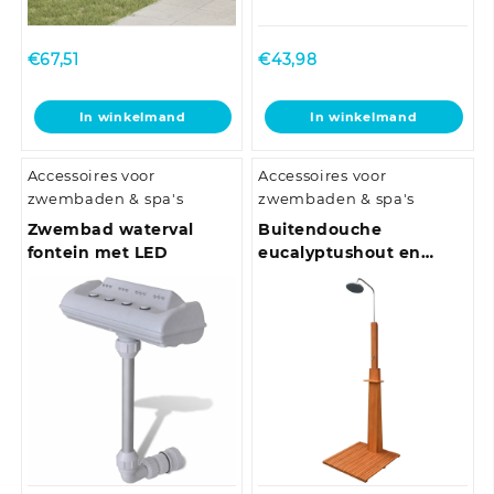
€
67,51
€
43,98
In winkelmand
In winkelmand
Accessoires voor
Accessoires voor
zwembaden & spa's
zwembaden & spa's
Zwembad waterval
Buitendouche
fontein met LED
eucalyptushout en
staal