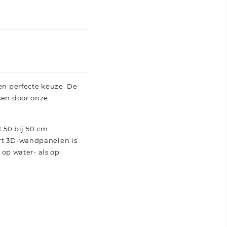
een perfecte keuze. De
ssen door onze
 50 bij 50 cm
Art 3D-wandpanelen is
op water- als op