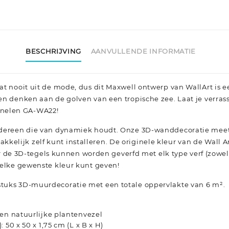
BESCHRIJVING
AANVULLENDE INFORMATIE
aat nooit uit de mode, dus dit Maxwell ontwerp van WallArt is 
doen denken aan de golven van een tropische zee. Laat je verra
nelen GA-WA22!
 iedereen die van dynamiek houdt. Onze 3D-wanddecoratie meet
kelijk zelf kunt installeren. De originele kleur van de Wall 
e 3D-tegels kunnen worden geverfd met elk type verf (zowel 
e elke gewenste kleur kunt geven!
stuks 3D-muurdecoratie met een totale oppervlakte van 6 m².
ten natuurlijke plantenvezel
 50 x 50 x 1,75 cm (L x B x H)