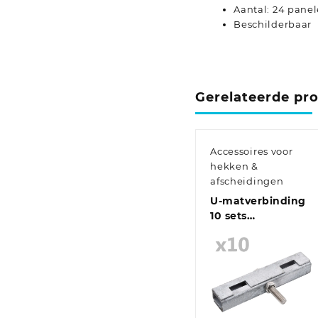
Aantal: 24 pane
Beschilderbaar
Gerelateerde pr
Accessoires voor
hekken &
afscheidingen
U-matverbinding
10 sets
zilverkleurig
Quick View