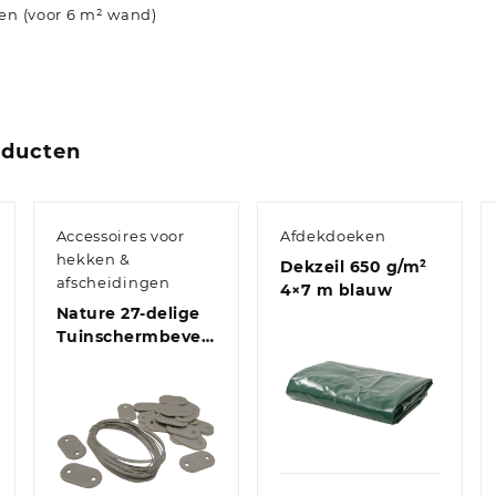
len (voor 6 m² wand)
oducten
Accessoires voor
Afdekdoeken
hekken &
Dekzeil 650 g/m²
afscheidingen
4×7 m blauw
Nature 27-delige
Tuinschermbevestigingsset
grijs
Quick View
Quick View