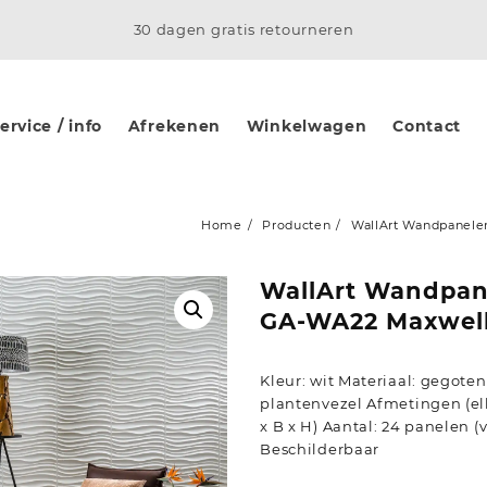
30 dagen gratis retourneren
rvice / info
Afrekenen
Winkelwagen
Contact
Home
Producten
WallArt Wandpanele
WallArt Wandpane
GA-WA22 Maxwel
Kleur: wit Materiaal: gegoten
plantenvezel Afmetingen (elk)
x B x H) Aantal: 24 panelen 
Beschilderbaar