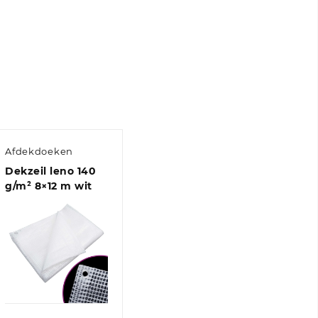
Afdekdoeken
Dekzeil leno 140
g/m² 8×12 m wit
Quick View