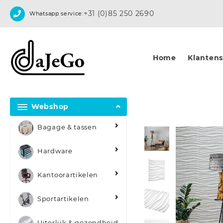
Skip
+31 (0)85 250 2690
Whatsapp service:
to
content
Home
Klantense
Webshop
Bagage & tassen
Hardware
Kantoorartikelen
Sportartikelen
Uiterlijk & gezondheid