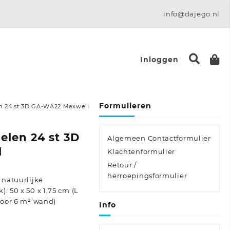
info@dajego.nl
Inloggen
Formulieren
n 24 st 3D GA-WA22 Maxwell
len 24 st 3D
Algemeen Contactformulier
l
Klachtenformulier
Retour /
herroepingsformulier
 natuurlijke
: 50 x 50 x 1,75 cm (L
(voor 6 m² wand)
Info