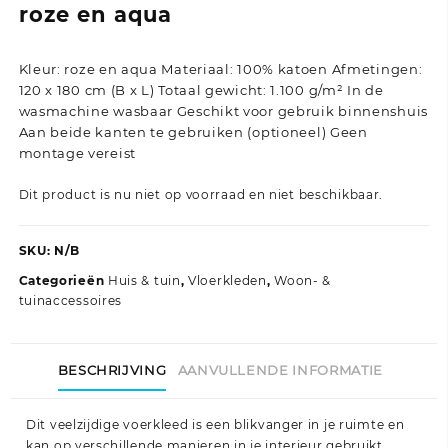
roze en aqua
Kleur: roze en aqua Materiaal: 100% katoen Afmetingen:
120 x 180 cm (B x L) Totaal gewicht: 1.100 g/m² In de
wasmachine wasbaar Geschikt voor gebruik binnenshuis
Aan beide kanten te gebruiken (optioneel) Geen
montage vereist
Dit product is nu niet op voorraad en niet beschikbaar.
SKU:
N/B
Categorieën
Huis & tuin
,
Vloerkleden
,
Woon- &
tuinaccessoires
BESCHRIJVING
AANVULLENDE INFORMATIE
Dit veelzijdige voerkleed is een blikvanger in je ruimte en
kan op verschillende manieren in je interieur gebruikt