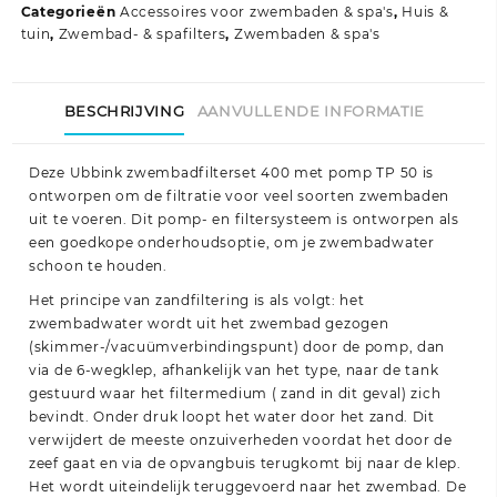
Categorieën
Accessoires voor zwembaden & spa's
,
Huis &
tuin
,
Zwembad- & spafilters
,
Zwembaden & spa's
BESCHRIJVING
AANVULLENDE INFORMATIE
Deze Ubbink zwembadfilterset 400 met pomp TP 50 is
ontworpen om de filtratie voor veel soorten zwembaden
uit te voeren. Dit pomp- en filtersysteem is ontworpen als
een goedkope onderhoudsoptie, om je zwembadwater
schoon te houden.
Het principe van zandfiltering is als volgt: het
zwembadwater wordt uit het zwembad gezogen
(skimmer-/vacuümverbindingspunt) door de pomp, dan
via de 6-wegklep, afhankelijk van het type, naar de tank
gestuurd waar het filtermedium ( zand in dit geval) zich
bevindt. Onder druk loopt het water door het zand. Dit
verwijdert de meeste onzuiverheden voordat het door de
zeef gaat en via de opvangbuis terugkomt bij naar de klep.
Het wordt uiteindelijk teruggevoerd naar het zwembad. De