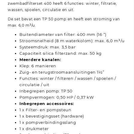
zwembadfilterset 400 heeft 6 functies: winter, filtratie,
wassen, spoelen, circulatie en uit.
De set bevat een TP 50 pomp en heeft een stroming van
max. 6,0 m³/u.
Buitendiameter van filter: 400 mm (16 “)
Stroomsnelheid (8 m waterkolom): max. 6,0 m³/u
Systeemdruk: max. 3,5 bar
Capaciteit silica filterzand: max. 50 kg
Meerdere kanalen:
Klep: 6 manieren
Zuig- en terugstroomaansluitingen 1½”
Functies: winter / filteren / wassen / spoelen /
circulatie / uit
Inbegrepen pomp: TP 50
Pompvermogen: 0,50 HP / 0,37 kW
Inbegrepen accessoires:
1 x Filter- en pompsteun
1 x bevestigingsset (hardware)
1 x pompverbindingsslang
1 x drukmeter