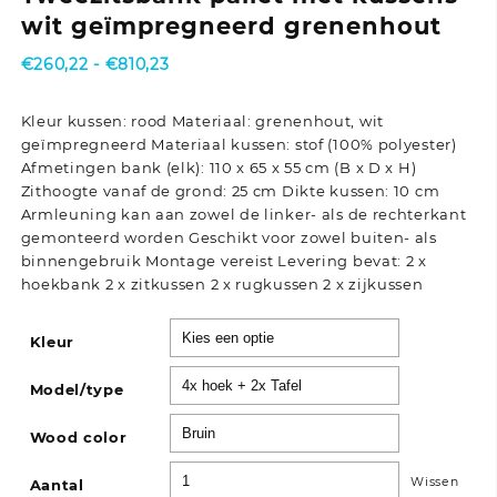
wit geïmpregneerd grenenhout
Prijsklasse:
€
260,22
-
€
810,23
€260,22
tot
Kleur kussen: rood Materiaal: grenenhout, wit
€810,23
geïmpregneerd Materiaal kussen: stof (100% polyester)
Afmetingen bank (elk): 110 x 65 x 55 cm (B x D x H)
Zithoogte vanaf de grond: 25 cm Dikte kussen: 10 cm
Armleuning kan aan zowel de linker- als de rechterkant
gemonteerd worden Geschikt voor zowel buiten- als
binnengebruik Montage vereist Levering bevat: 2 x
hoekbank 2 x zitkussen 2 x rugkussen 2 x zijkussen
Kleur
Model/type
Wood color
Wissen
Aantal