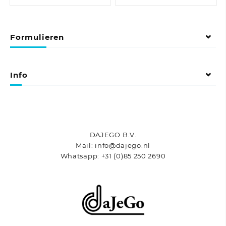
heeft
heeft
meerdere
meerdere
variaties.
variaties.
Formulieren
Deze
Deze
optie
optie
kan
kan
gekozen
gekozen
Info
worden
worden
op
op
de
de
productpagina
productpagina
DAJEGO B.V.
Mail: info@dajego.nl
Whatsapp: +31 (0)85 250 2690