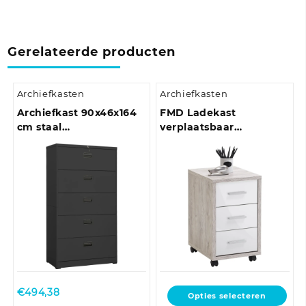
Gerelateerde producten
Archiefkasten
Archiefkasten
Archiefkast 90x46x164
FMD Ladekast
cm staal
verplaatsbaar
antracietkleurig
zandeikenkleurig en
hoogglans wit
€
494,38
Dit
Opties selecteren
product