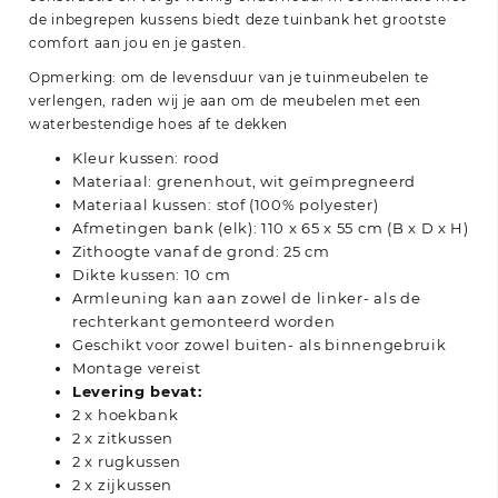
de inbegrepen kussens biedt deze tuinbank het grootste
comfort aan jou en je gasten.
Opmerking: om de levensduur van je tuinmeubelen te
verlengen, raden wij je aan om de meubelen met een
waterbestendige hoes af te dekken
Kleur kussen: rood
Materiaal: grenenhout, wit geïmpregneerd
Materiaal kussen: stof (100% polyester)
Afmetingen bank (elk): 110 x 65 x 55 cm (B x D x H)
Zithoogte vanaf de grond: 25 cm
Dikte kussen: 10 cm
Armleuning kan aan zowel de linker- als de
rechterkant gemonteerd worden
Geschikt voor zowel buiten- als binnengebruik
Montage vereist
Levering bevat:
2 x hoekbank
2 x zitkussen
2 x rugkussen
2 x zijkussen