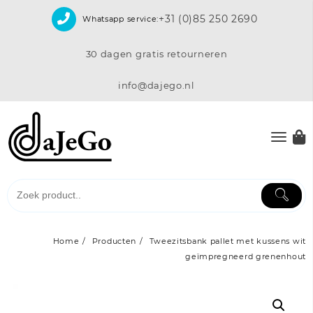
Skip
+31 (0)85 250 2690
Whatsapp service:
to
content
30 dagen gratis retourneren
info@dajego.nl
Home
Producten
Tweezitsbank pallet met kussens wit
geïmpregneerd grenenhout