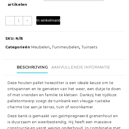
artikelen
Tweezitsbank
In winkelmand
-
+
pallet
met
kussens
SKU:
N/B
wit
Categorieën
Meubelen
,
Tuinmeubelen
,
Tuinsets
geïmpregneerd
grenenhout
aantal
BESCHRIJVING
AANVULLENDE INFORMATIE
Deze houten pallet tweezitter is een ideale keuze om te
ontspannen en te genieten van het weer, een dutje te doen
of met vrienden en familie te kletsen. Dankzij het tijdloze
palletontwerp voegt de tuinbank een vleugje rustieke
charme toe aan je terras, tuin of woonkamer.
Deze bank is gemaakt van geïmpregneerd grenenhout en
is duurzaam en weerbestendig. Hij heeft een massieve
constructie en vergt weinig onderhoud. In combinatie met