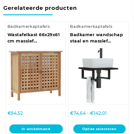
Gerelateerde producten
Badkamerkaptafels
Badkamerkaptafels
Wastafelkast 66x29x61
Badkamer wandschap
cm massief
staal en massief
walnotenhout
eikenhout
Prijsklasse:
€
94,52
€
74,64
-
€
142,01
€74,64
tot
Dit
In winkelmand
Opties selecteren
€142,01
product