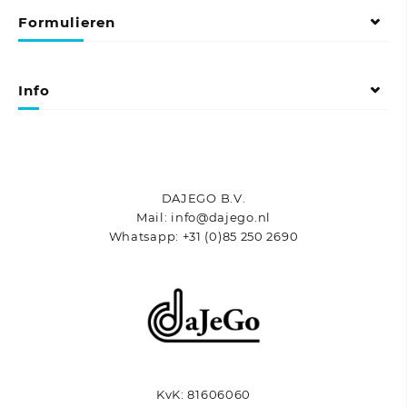
variaties.
variaties.
Formulieren
Deze
Deze
optie
optie
kan
kan
gekozen
gekozen
Info
worden
worden
op
op
de
de
productpagina
productpagina
DAJEGO B.V.
Mail: info@dajego.nl
Whatsapp: +31 (0)85 250 2690
KvK: 81606060