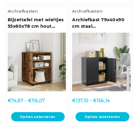
heeft
Archiefkasten
Archiefkasten
meerdere
variaties.
Bijzettafel met wieltjes
Archiefkast 79x40x90
Deze
55x60x78 cm hout
cm staal
optie
artisanaal eikenkleur
antracietkleurig
kan
gekozen
worden
op
de
productpagina
Prijsklasse:
Prijsklasse:
€
74,97
-
€
116,07
€
137,10
-
€
156,14
€74,97
€137,10
tot
tot
Dit
Dit
Opties selecteren
Opties selecteren
€116,07
€156,14
product
product
heeft
heeft
meerdere
meerdere