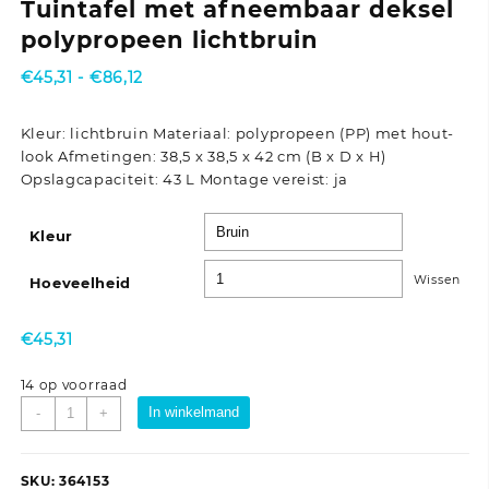
Tuintafel met afneembaar deksel
polypropeen lichtbruin
Prijsklasse:
€
45,31
-
€
86,12
€45,31
tot
Kleur: lichtbruin Materiaal: polypropeen (PP) met hout-
€86,12
look Afmetingen: 38,5 x 38,5 x 42 cm (B x D x H)
Opslagcapaciteit: 43 L Montage vereist: ja
Kleur
Wissen
Hoeveelheid
€
45,31
14 op voorraad
Tuintafel
In winkelmand
-
+
met
afneembaar
deksel
SKU:
364153