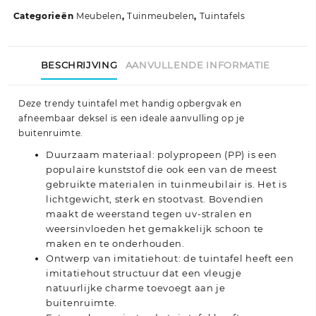
polypropeen
Categorieën
Meubelen
,
Tuinmeubelen
,
Tuintafels
lichtbruin
aantal
BESCHRIJVING
AANVULLENDE INFORMATIE
Deze trendy tuintafel met handig opbergvak en
afneembaar deksel is een ideale aanvulling op je
buitenruimte.
Duurzaam materiaal: polypropeen (PP) is een
populaire kunststof die ook een van de meest
gebruikte materialen in tuinmeubilair is. Het is
lichtgewicht, sterk en stootvast. Bovendien
maakt de weerstand tegen uv-stralen en
weersinvloeden het gemakkelijk schoon te
maken en te onderhouden.
Ontwerp van imitatiehout: de tuintafel heeft een
imitatiehout structuur dat een vleugje
natuurlijke charme toevoegt aan je
buitenruimte.