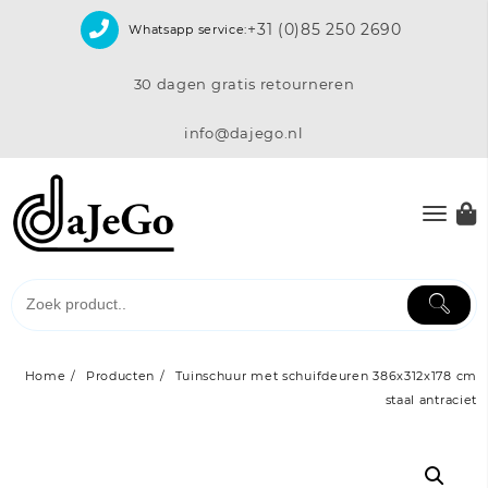
Skip
+31 (0)85 250 2690
Whatsapp service:
to
content
30 dagen gratis retourneren
info@dajego.nl
Home
Producten
Tuinschuur met schuifdeuren 386x312x178 cm
staal antraciet