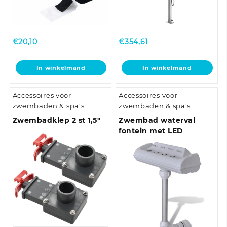
€
20,10
€
354,61
In winkelmand
In winkelmand
Accessoires voor
Accessoires voor
zwembaden & spa's
zwembaden & spa's
Zwembadklep 2 st 1,5″
Zwembad waterval
fontein met LED