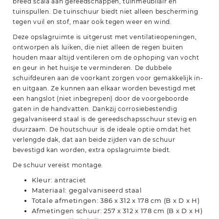
breed scala aan gereedschappen, tuinmeubilair en
tuinspullen. De tuinschuur biedt niet alleen bescherming
tegen vuil en stof, maar ook tegen weer en wind.
Deze opslagruimte is uitgerust met ventilatieopeningen,
ontworpen als luiken, die niet alleen de regen buiten
houden maar altijd ventileren om de ophoping van vocht
en geur in het huisje te verminderen. De dubbele
schuifdeuren aan de voorkant zorgen voor gemakkelijk in-
en uitgaan. Ze kunnen aan elkaar worden bevestigd met
een hangslot (niet inbegrepen) door de voorgeboorde
gaten in de handvatten. Dankzij corrosiebestendig
gegalvaniseerd staal is de gereedschapsschuur stevig en
duurzaam. De houtschuur is de ideale optie omdat het
verlengde dak, dat aan beide zijden van de schuur
bevestigd kan worden, extra opslagruimte biedt.
De schuur vereist montage.
Kleur: antraciet
Materiaal: gegalvaniseerd staal
Totale afmetingen: 386 x 312 x 178 cm (B x D x H)
Afmetingen schuur: 257 x 312 x 178 cm (B x D x H)