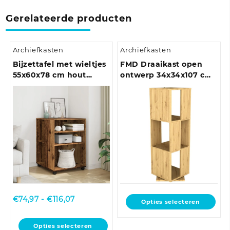
Gerelateerde producten
Archiefkasten
Archiefkasten
Bijzettafel met wieltjes
FMD Draaikast open
55x60x78 cm hout
ontwerp 34x34x107 cm
artisanaal eikenkleur
antiek-eikenkleurig
Prijsklasse:
€
74,97
-
€
116,07
Dit
Opties selecteren
€74,97
product
tot
heeft
Dit
Opties selecteren