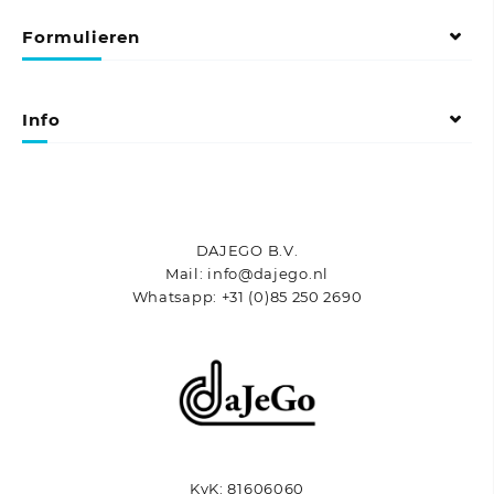
variaties.
variaties.
Formulieren
Deze
Deze
optie
optie
kan
kan
gekozen
gekozen
Info
worden
worden
op
op
de
de
productpagina
productpagina
DAJEGO B.V.
Mail: info@dajego.nl
Whatsapp: +31 (0)85 250 2690
KvK: 81606060