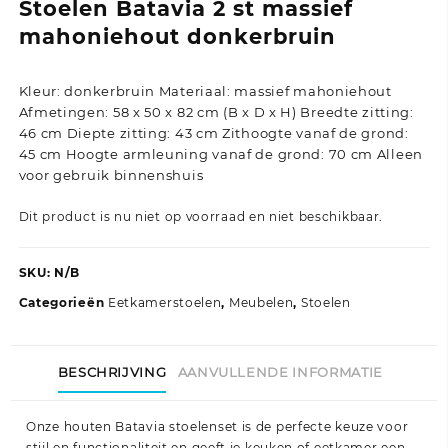
Stoelen Batavia 2 st massief
mahoniehout donkerbruin
Kleur: donkerbruin Materiaal: massief mahoniehout
Afmetingen: 58 x 50 x 82 cm (B x D x H) Breedte zitting:
46 cm Diepte zitting: 43 cm Zithoogte vanaf de grond:
45 cm Hoogte armleuning vanaf de grond: 70 cm Alleen
voor gebruik binnenshuis
Dit product is nu niet op voorraad en niet beschikbaar.
SKU:
N/B
Categorieën
Eetkamerstoelen
,
Meubelen
,
Stoelen
BESCHRIJVING
AANVULLENDE INFORMATIE
Onze houten Batavia stoelenset is de perfecte keuze voor
stijl en functionaliteit en geeft je keuken of eetkamer een