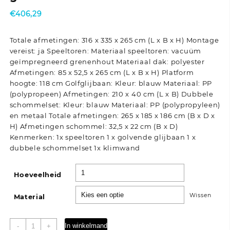
€
406,29
Totale afmetingen: 316 x 335 x 265 cm (L x B x H) Montage
vereist: ja Speeltoren: Materiaal speeltoren: vacuüm
geïmpregneerd grenenhout Materiaal dak: polyester
Afmetingen: 85 x 52,5 x 265 cm (L x B x H) Platform
hoogte: 118 cm Golfglijbaan: Kleur: blauw Materiaal: PP
(polypropeen) Afmetingen: 210 x 40 cm (L x B) Dubbele
schommelset: Kleur: blauw Materiaal: PP (polypropyleen)
en metaal Totale afmetingen: 265 x 185 x 186 cm (B x D x
H) Afmetingen schommel: 32,5 x 22 cm (B x D)
Kenmerken: 1x speeltoren 1 x golvende glijbaan 1 x
dubbele schommelset 1x klimwand
Hoeveelheid
Wissen
Material
Speelhuis
In winkelmand
-
+