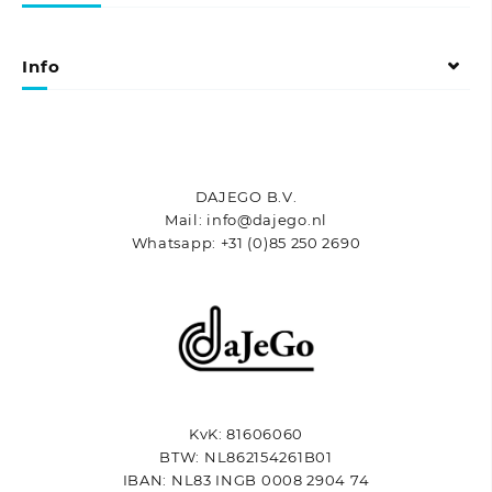
optie
kan
kan
gekozen
gekozen
worden
Info
worden
op
op
de
de
productpagina
productpagina
DAJEGO B.V.
Mail: info@dajego.nl
Whatsapp: +31 (0)85 250 2690
KvK: 81606060
BTW: NL862154261B01
IBAN: NL83 INGB 0008 2904 74