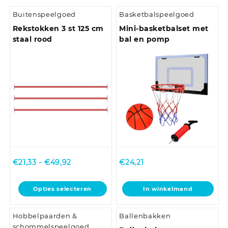
Buitenspeelgoed
Basketbalspeelgoed
Rekstokken 3 st 125 cm
Mini-basketbalset met
staal rood
bal en pomp
Prijsklasse:
€
21,33
-
€
49,92
€
24,21
€21,33
tot
Dit
Opties selecteren
In winkelmand
€49,92
product
heeft
Hobbelpaarden &
Ballenbakken
meerdere
schommelspeelgoed