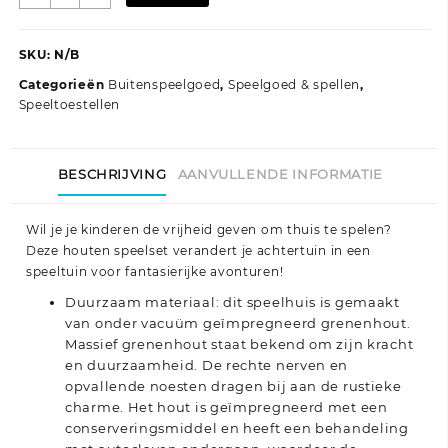
geïmpregneerd
grenenhout
aantal
SKU:
N/B
Categorieën
Buitenspeelgoed
,
Speelgoed & spellen
,
Speeltoestellen
BESCHRIJVING
AANVULLENDE INFORMATIE
Wil je je kinderen de vrijheid geven om thuis te spelen?
Deze houten speelset verandert je achtertuin in een
speeltuin voor fantasierijke avonturen!
Duurzaam materiaal: dit speelhuis is gemaakt
van onder vacuüm geïmpregneerd grenenhout.
Massief grenenhout staat bekend om zijn kracht
en duurzaamheid. De rechte nerven en
opvallende noesten dragen bij aan de rustieke
charme. Het hout is geïmpregneerd met een
conserveringsmiddel en heeft een behandeling