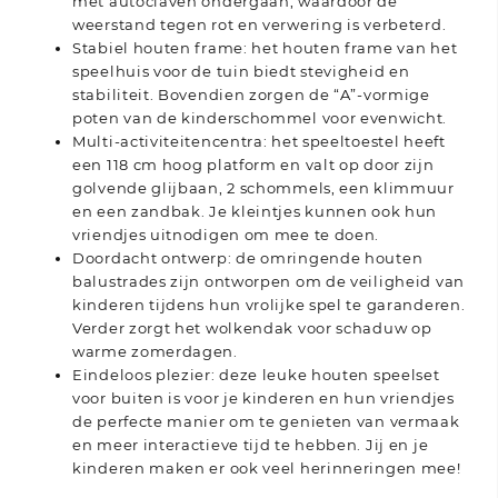
met autoclaven ondergaan, waardoor de
weerstand tegen rot en verwering is verbeterd.
Stabiel houten frame: het houten frame van het
speelhuis voor de tuin biedt stevigheid en
stabiliteit. Bovendien zorgen de “A”-vormige
poten van de kinderschommel voor evenwicht.
Multi-activiteitencentra: het speeltoestel heeft
een 118 cm hoog platform en valt op door zijn
golvende glijbaan, 2 schommels, een klimmuur
en een zandbak. Je kleintjes kunnen ook hun
vriendjes uitnodigen om mee te doen.
Doordacht ontwerp: de omringende houten
balustrades zijn ontworpen om de veiligheid van
kinderen tijdens hun vrolijke spel te garanderen.
Verder zorgt het wolkendak voor schaduw op
warme zomerdagen.
Eindeloos plezier: deze leuke houten speelset
voor buiten is voor je kinderen en hun vriendjes
de perfecte manier om te genieten van vermaak
en meer interactieve tijd te hebben. Jij en je
kinderen maken er ook veel herinneringen mee!