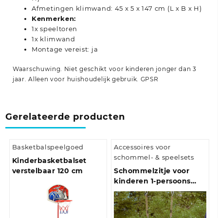
Afmetingen klimwand: 45 x 5 x 147 cm (L x B x H)
Kenmerken:
1x speeltoren
1x klimwand
Montage vereist: ja
Waarschuwing. Niet geschikt voor kinderen jonger dan 3
jaar. Alleen voor huishoudelijk gebruik.
GPSR
Gerelateerde producten
Basketbalspeelgoed
Accessoires voor
schommel- & speelsets
Kinderbasketbalset
verstelbaar 120 cm
Schommelzitje voor
kinderen 1-persoons
verstelbaar touw groen