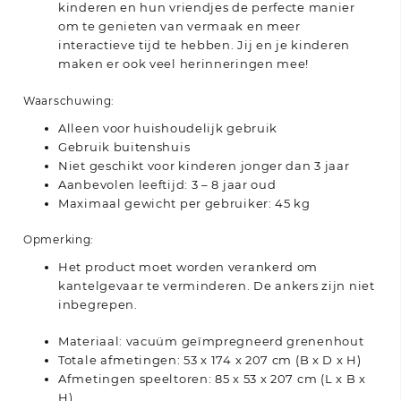
kinderen en hun vriendjes de perfecte manier
om te genieten van vermaak en meer
interactieve tijd te hebben. Jij en je kinderen
maken er ook veel herinneringen mee!
Waarschuwing:
Alleen voor huishoudelijk gebruik
Gebruik buitenshuis
Niet geschikt voor kinderen jonger dan 3 jaar
Aanbevolen leeftijd: 3 – 8 jaar oud
Maximaal gewicht per gebruiker: 45 kg
Opmerking:
Het product moet worden verankerd om
kantelgevaar te verminderen. De ankers zijn niet
inbegrepen.
Materiaal: vacuüm geïmpregneerd grenenhout
Totale afmetingen: 53 x 174 x 207 cm (B x D x H)
Afmetingen speeltoren: 85 x 53 x 207 cm (L x B x
H)