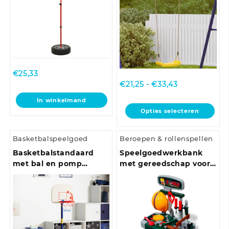
€
25,33
Prijsklasse:
€
21,25
-
€
33,43
€21,25
In winkelmand
tot
Dit
Opties selecteren
€33,43
product
heeft
Basketbalspeelgoed
Beroepen & rollenspellen
meerdere
variaties.
Basketbalstandaard
Speelgoedwerkbank
Deze
met bal en pomp
met gereedschap voor
optie
hoogte verstelbaar
kinderen kinderkamer
kan
90/121 cm
groen + grijs
gekozen
worden
op
de