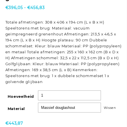
Prijsklasse:
€
396,05
-
€
456,83
€396,05
tot
Totale afmetingen: 308 x 406 x 194 cm (L x B x H)
€456,83
Speeltorens met brug: Materiaal: vacuüm
geïmpregneerd grenenhout Afmetingen: 213,5 x 46,5 x
194 cm (L x B x H) Hoogte plateau: 90 cm Dubbele
schommelset: Kleur: blauw Materiaal: PP (polypropyleen)
en metaal Totale afmetingen: 255 x 160 x 162 cm (B x D x
H) Afmetingen schommel: 32,5 x 22 x 112,5 cm (B x D x H)
Golfglijbaan: Kleur: blauw Materiaal: PP (polypropyleen)
Afmetingen: 169 x 38,5 cm (L x B) Kenmerken:
Speeltorens met brug: 1 x dubbele schommelset 1 x
golvende glijbaan
Hoeveelheid
Wissen
Material
€
443,87