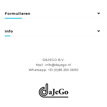
meerdere
meerdere
variaties.
variaties.
Formulieren
Deze
Deze
optie
optie
kan
kan
gekozen
gekozen
Info
worden
worden
op
op
de
de
productpagina
productpagina
DAJEGO B.V.
Mail: info@dajego.nl
Whatsapp: +31 (0)85 250 2690