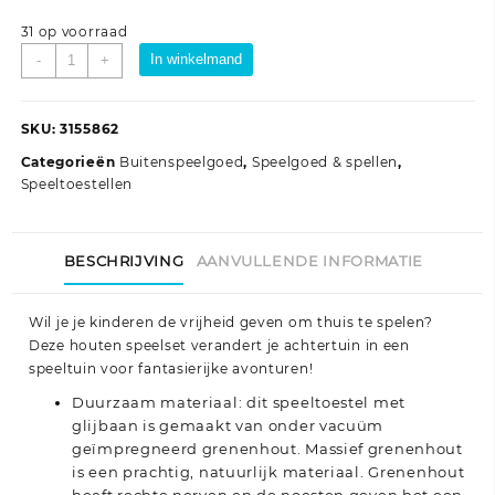
31 op voorraad
Speelhuis
In winkelmand
-
+
geïmpregneerd
grenenhout
aantal
SKU:
3155862
Categorieën
Buitenspeelgoed
,
Speelgoed & spellen
,
Speeltoestellen
BESCHRIJVING
AANVULLENDE INFORMATIE
Wil je je kinderen de vrijheid geven om thuis te spelen?
Deze houten speelset verandert je achtertuin in een
speeltuin voor fantasierijke avonturen!
Duurzaam materiaal: dit speeltoestel met
glijbaan is gemaakt van onder vacuüm
geïmpregneerd grenenhout. Massief grenenhout
is een prachtig, natuurlijk materiaal. Grenenhout
heeft rechte nerven en de noesten geven het een