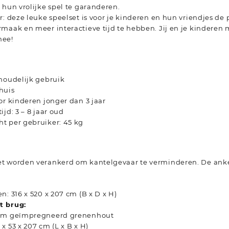
 hun vrolijke spel te garanderen.
r: deze leuke speelset is voor je kinderen en hun vriendjes de
maak en meer interactieve tijd te hebben. Jij en je kinderen 
mee!
shoudelijk gebruik
huis
or kinderen jonger dan 3 jaar
jd: 3 – 8 jaar oud
t per gebruiker: 45 kg
t worden verankerd om kantelgevaar te verminderen. De anker
n: 316 x 520 x 207 cm (B x D x H)
t brug:
uüm geïmpregneerd grenenhout
x 53 x 207 cm (L x B x H)