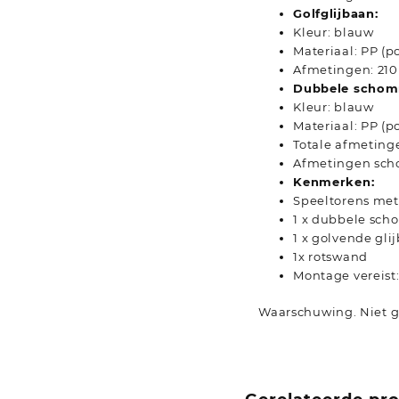
Golfglijbaan:
Kleur: blauw
Materiaal: PP (p
Afmetingen: 210 
Dubbele schom
Kleur: blauw
Materiaal: PP (p
Totale afmetingen
Afmetingen schom
Kenmerken:
Speeltorens met
1 x dubbele sc
1 x golvende gli
1x rotswand
Montage vereist:
Waarschuwing. Niet ge