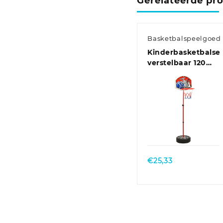
Gerelateerde pr
Basketbalspeelgoed
Kinderbasketbalse
verstelbaar 120
cm
Quick View
€
25,33