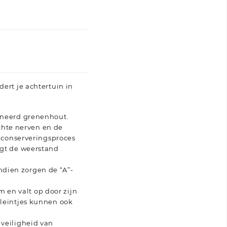
ert je achtertuin in
gneerd grenenhout.
chte nerven en de
 conserveringsproces
gt de weerstand
endien zorgen de “A”-
m en valt op door zijn
leintjes kunnen ook
veiligheid van