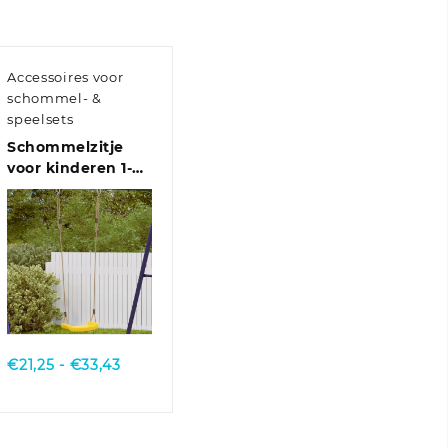
Accessoires voor
schommel- &
speelsets
Schommelzitje
voor kinderen 1-
persoons
verstelbaar touw
groen
Quick View
e:
Prijsklasse:
€
21,25
-
€
33,43
€21,25
tot
€33,43