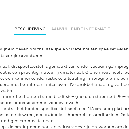
BESCHRIJVING
AANVULLENDE INFORMATIE
 vrijheid geven om thuis te spelen? Deze houten speelset verand
ntasierijke avonturen!
aal: dit speeltoestel is gemaakt van onder vacuüm geïmpre
ut is een prachtig, natuurlijk materiaal. Grenenhout heeft re
et een kenmerkende, rustieke uitstraling. Impregneren is een
voerd met behulp van autoclaven. De drukbehandeling verhoo
 water.
l frame: het houten frame biedt stevigheid en stabiliteit. Bov
an de kinderschommel voor evenwicht.
 centra: het houten speeltoestel heeft een 118 cm hoog platfor
an, een rotswand, een dubbele schommel en zandbakken. Je k
itnodigen om mee te doen.
rp: de omringende houten balustrades zijn ontworpen om de 