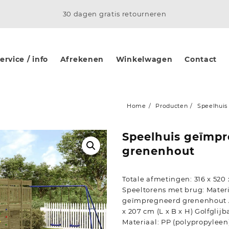
30 dagen gratis retourneren
rvice / info
Afrekenen
Winkelwagen
Contact
Home
Producten
Speelhui
Speelhuis geïmp
grenenhout
Totale afmetingen: 316 x 520 
Speeltorens met brug: Mater
geïmpregneerd grenenhout A
x 207 cm (L x B x H) Golfglij
Materiaal: PP (polypropyleen