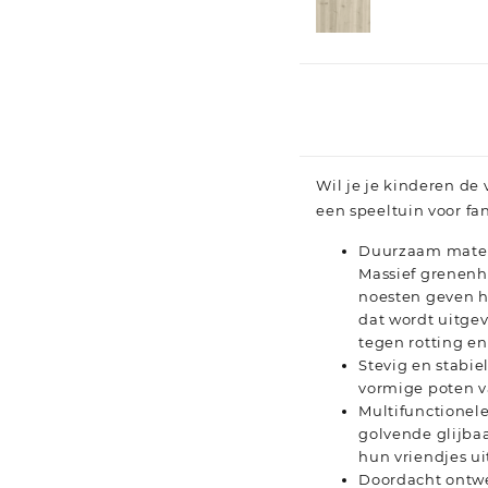
Wil je je kinderen de
een speeltuin voor fa
Duurzaam materi
Massief grenenho
noesten geven h
dat wordt uitge
tegen rotting en
Stevig en stabie
vormige poten v
Multifunctionele
golvende glijba
hun vriendjes u
Doordacht ontwe