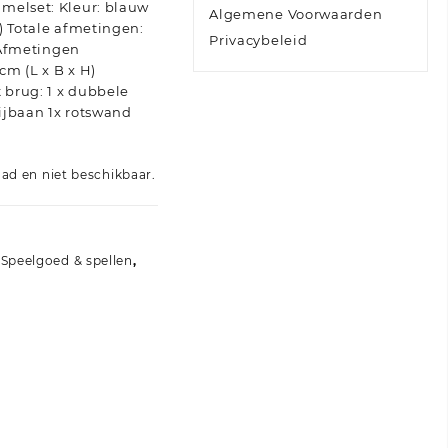
melset: Kleur: blauw
Algemene Voorwaarden
) Totale afmetingen:
Privacybeleid
) Afmetingen
cm (L x B x H)
brug: 1 x dubbele
ijbaan 1x rotswand
aad en niet beschikbaar.
,
Speelgoed & spellen
,