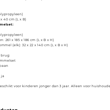
olypropyleen)
x 40 cm (L x B)
melset:
olypropyleen)
: 261 x 185 x 186 cm (L x B x H)
mel (elk): 32 x 22 x 140 cm (L x B x H)
 brug:
hommelset
jbaan
 ja
schikt voor kinderen jonger dan 3 jaar. Alleen voor huishoude