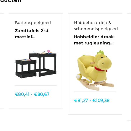
oducten
Buitenspeelgoed
Hobbelpaarden &
schommelspeelgoed
t
Zandtafels 2 st
massief
Hobbeldier draak
douglashout
met rugleuning
60x32x53 cm
pluche limegroen
Quick View
Quick View
Prijsklasse:
€
80,41
-
€
80,67
€80,41
Prijsklass
€
81,27
-
€
109,38
tot
€81,27
€80,67
tot
€109,38