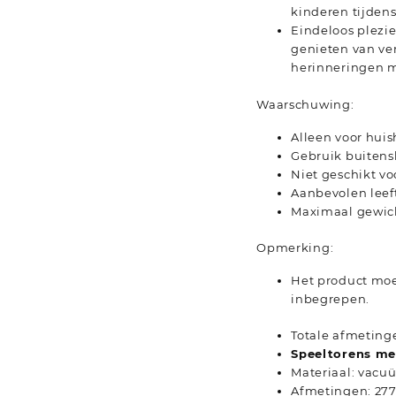
kinderen tijdens
Eindeloos plezie
genieten van ver
herinneringen 
Waarschuwing:
Alleen voor hui
Gebruik buitens
Niet geschikt vo
Aanbevolen leefti
Maximaal gewich
Opmerking:
Het product moe
inbegrepen.
Totale afmetinge
Speeltorens me
Materiaal: vac
Afmetingen: 277 