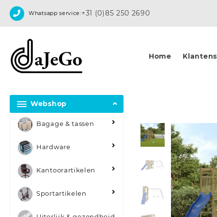
Skip
+31 (0)85 250 2690
Whatsapp service:
to
content
Home
Klantense
Webshop
Bagage & tassen
Hardware
Kantoorartikelen
Sportartikelen
Uiterlijk & gezondheid