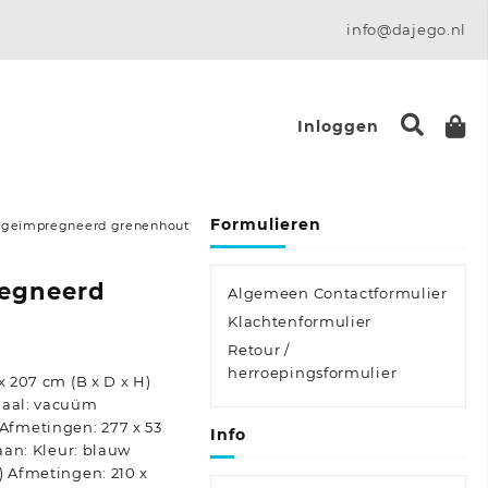
info@dajego.nl
Inloggen
Formulieren
s geïmpregneerd grenenhout
regneerd
Algemeen Contactformulier
Klachtenformulier
Retour /
herroepingsformulier
x 207 cm (B x D x H)
iaal: vacuüm
fmetingen: 277 x 53
Info
baan: Kleur: blauw
) Afmetingen: 210 x