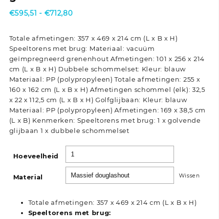
Prijsklasse:
€
595,51
-
€
712,80
€595,51
tot
Totale afmetingen: 357 x 469 x 214 cm (L x B x H)
€712,80
Speeltorens met brug: Materiaal: vacuüm
geïmpregneerd grenenhout Afmetingen: 101 x 256 x 214
cm (L x B x H) Dubbele schommelset: Kleur: blauw
Materiaal: PP (polypropyleen) Totale afmetingen: 255 x
160 x 162 cm (L x B x H) Afmetingen schommel (elk): 32,5
x 22 x 112,5 cm (L x B x H) Golfglijbaan: Kleur: blauw
Materiaal: PP (polypropyleen) Afmetingen: 169 x 38,5 cm
(L x B) Kenmerken: Speeltorens met brug: 1 x golvende
glijbaan 1 x dubbele schommelset
Hoeveelheid
Wissen
Material
Totale afmetingen: 357 x 469 x 214 cm (L x B x H)
Speeltorens met brug: