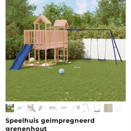
Speelhuis geïmpregneerd
grenenhout