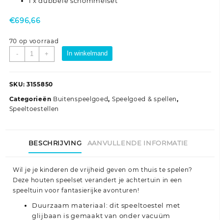
1 x dubbele schommelset
€
696,66
70 op voorraad
Speelhuis
In winkelmand
-
+
geïmpregneerd
grenenhout
aantal
SKU:
3155850
Categorieën
Buitenspeelgoed
,
Speelgoed & spellen
,
Speeltoestellen
BESCHRIJVING
AANVULLENDE INFORMATIE
Wil je je kinderen de vrijheid geven om thuis te spelen?
Deze houten speelset verandert je achtertuin in een
speeltuin voor fantasierijke avonturen!
Duurzaam materiaal: dit speeltoestel met
glijbaan is gemaakt van onder vacuüm