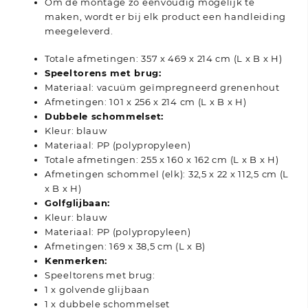
Om de montage zo eenvoudig mogelijk te
maken, wordt er bij elk product een handleiding
meegeleverd.
Totale afmetingen: 357 x 469 x 214 cm (L x B x H)
Speeltorens met brug:
Materiaal: vacuüm geïmpregneerd grenenhout
Afmetingen: 101 x 256 x 214 cm (L x B x H)
Dubbele schommelset:
Kleur: blauw
Materiaal: PP (polypropyleen)
Totale afmetingen: 255 x 160 x 162 cm (L x B x H)
Afmetingen schommel (elk): 32,5 x 22 x 112,5 cm (L
x B x H)
Golfglijbaan:
Kleur: blauw
Materiaal: PP (polypropyleen)
Afmetingen: 169 x 38,5 cm (L x B)
Kenmerken:
Speeltorens met brug:
1 x golvende glijbaan
1 x dubbele schommelset