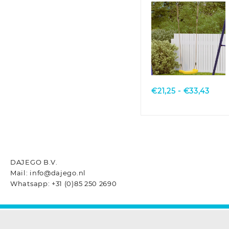
persoons
verstelbaar touw
groen
Quick View
Prijs
€
21,25
-
€
33,43
€21,
tot
€33,
DAJEGO B.V.
Mail: info@dajego.nl
Whatsapp: +31 (0)85 250 2690