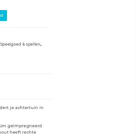
nd
,
Speelgoed & spellen
,
ert je achtertuin in
cuüm geïmpregneerd
hout heeft rechte