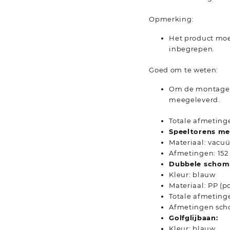
Opmerking:
Het product moe
inbegrepen.
Goed om te weten:
Om de montage z
meegeleverd.
Totale afmetingen
Speeltorens me
Materiaal: vac
Afmetingen: 152 
Dubbele schom
Kleur: blauw
Materiaal: PP (p
Totale afmetingen
Afmetingen schom
Golfglijbaan:
Kleur: blauw