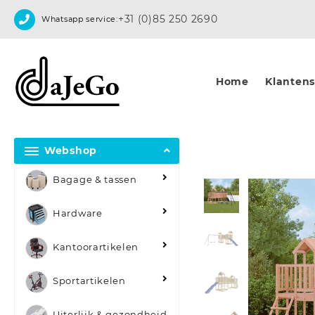
Skip
+31 (0)85 250 2690
Whatsapp service:
to
content
Home
Klantense
Webshop
Bagage & tassen
Hardware
Kantoorartikelen
Sportartikelen
Uiterlijk & gezondheid