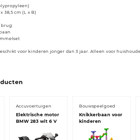
olypropyleen)
x 38,5 cm (L x B)
 brug:
jbaan
hommelset
schikt voor kinderen jonger dan 3 jaar. Alleen voor huishoude
oducten
Accuvoertuigen
Bouwspeelgoed
Elektrische motor
Knikkerbaan voor
BMW 283 wit 6 V
kinderen