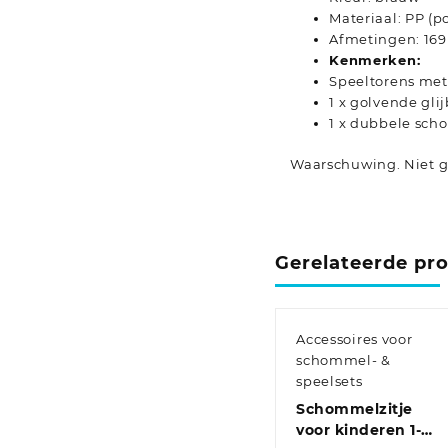
Materiaal: PP (p
Afmetingen: 169 
Kenmerken:
Speeltorens met
1 x golvende gli
1 x dubbele sc
Waarschuwing. Niet ge
Gerelateerde pr
Accessoires voor
schommel- &
speelsets
Schommelzitje
voor kinderen 1-