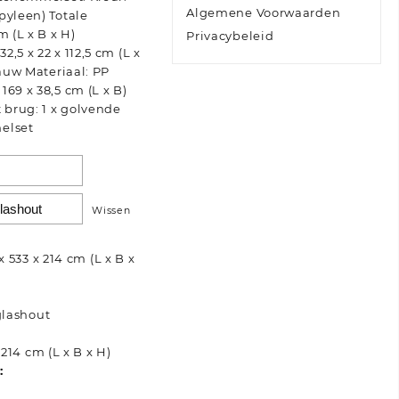
Algemene Voorwaarden
pyleen) Totale
m (L x B x H)
Privacybeleid
,5 x 22 x 112,5 cm (L x
lauw Materiaal: PP
69 x 38,5 cm (L x B)
brug: 1 x golvende
elset
Wissen
 533 x 214 cm (L x B x
glashout
214 cm (L x B x H)
: