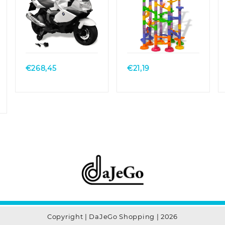
Quick View
Quick View
€
268,45
€
21,19
klasse:
25
43
Copyright | DaJeGo Shopping | 2026