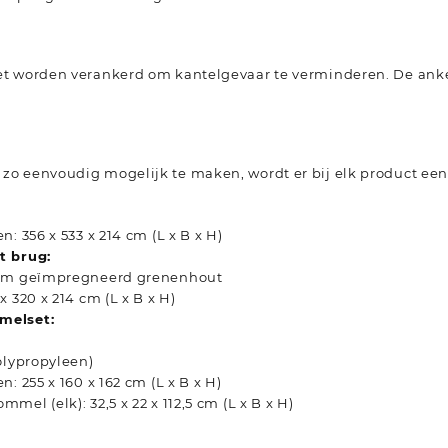
t worden verankerd om kantelgevaar te verminderen. De anker
o eenvoudig mogelijk te maken, wordt er bij elk product ee
: 356 x 533 x 214 cm (L x B x H)
t brug:
uüm geïmpregneerd grenenhout
x 320 x 214 cm (L x B x H)
melset:
olypropyleen)
: 255 x 160 x 162 cm (L x B x H)
mel (elk): 32,5 x 22 x 112,5 cm (L x B x H)