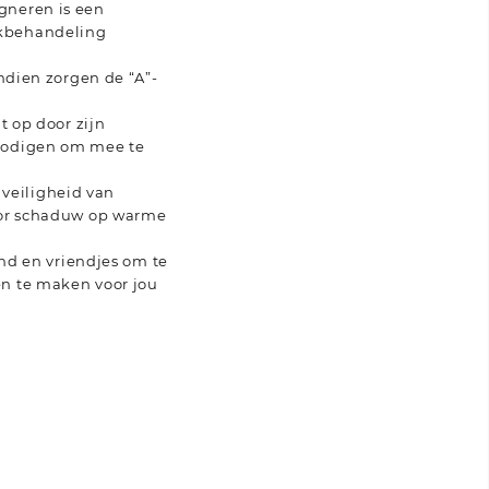
gneren is een
ukbehandeling
endien zorgen de “A”-
t op door zijn
tnodigen om mee te
veiligheid van
voor schaduw op warme
ind en vriendjes om te
en te maken voor jou