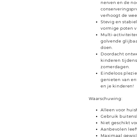
nerven en de no
conserveringspr
verhoogt de wee
Stevig en stabie
vormige poten v
Multi-activiteit
golvende glijba
doen.
Doordacht ontwe
kinderen tijden
zomerdagen.
Eindeloos plezie
genieten van en
en je kinderen!
Waarschuwing:
Alleen voor hui
Gebruik buitens
Niet geschikt vo
Aanbevolen leefti
Maximaal gewich