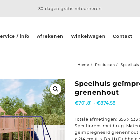
30 dagen gratis retourneren
rvice / info
Afrekenen
Winkelwagen
Contact
Home
Producten
Speelhui
Speelhuis geïmp
grenenhout
Prijsklasse
€
701,81
-
€
874,58
€701,81
tot
Totale afmetingen: 356 x 533 
€874,58
Speeltorens met brug: Mater
geïmpregneerd grenenhout A
x 214 cm (L x B x H) Dubbele