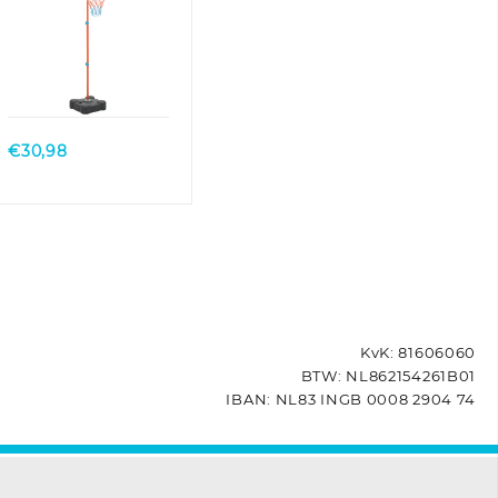
Quick View
€
30,98
KvK: 81606060
BTW: NL862154261B01
IBAN: NL83 INGB 0008 2904 74