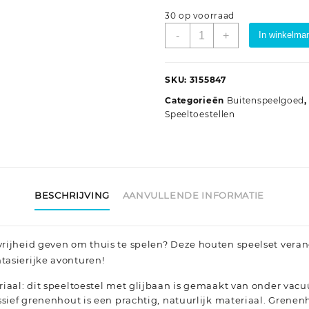
30 op voorraad
Speelhuis
-
+
In winkelma
geïmpregneerd
grenenhout
aantal
SKU:
3155847
Categorieën
Buitenspeelgoed
Speeltoestellen
BESCHRIJVING
AANVULLENDE INFORMATIE
 vrijheid geven om thuis te spelen? Deze houten speelset verand
ntasierijke avonturen!
aal: dit speeltoestel met glijbaan is gemaakt van onder va
ief grenenhout is een prachtig, natuurlijk materiaal. Grenen