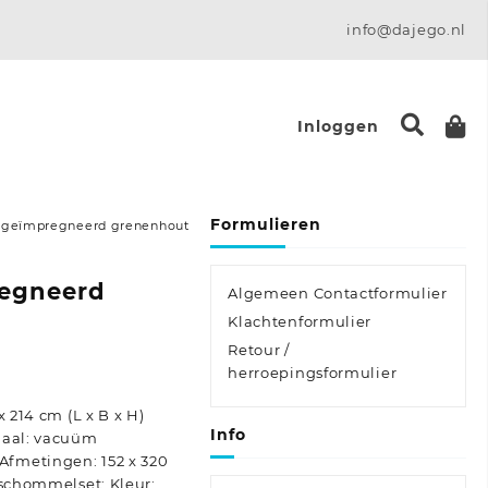
info@dajego.nl
Inloggen
Formulieren
s geïmpregneerd grenenhout
regneerd
Algemeen Contactformulier
Klachtenformulier
Retour /
:
herroepingsformulier
x 214 cm (L x B x H)
Info
iaal: vacuüm
fmetingen: 152 x 320
 schommelset: Kleur: