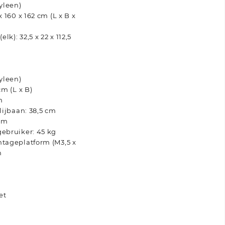
yleen)
 160 x 162 cm (L x B x
k): 32,5 x 22 x 112,5
yleen)
cm (L x B)
m
lijbaan: 38,5 cm
 cm
ebruiker: 45 kg
tageplatform (M3,5 x
n
et