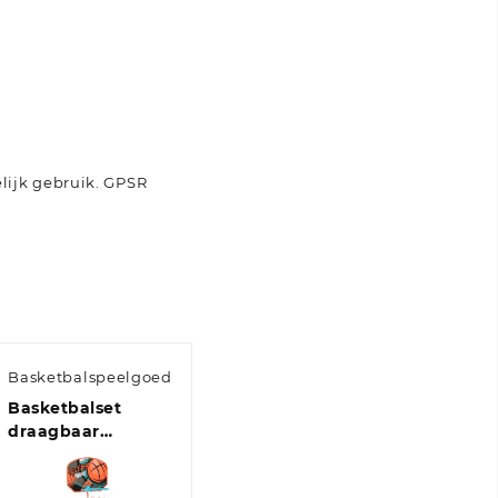
lijk gebruik.
GPSR
Basketbalspeelgoed
Basketbalset
draagbaar
verstelbaar 109-
141 cm