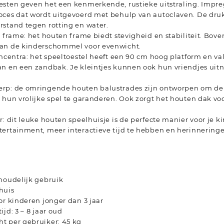
esten geven het een kenmerkende, rustieke uitstraling. Impre
oces dat wordt uitgevoerd met behulp van autoclaven. De dr
rstand tegen rotting en water.
l frame: het houten frame biedt stevigheid en stabiliteit. Bov
an de kinderschommel voor evenwicht.
encentra: het speeltoestel heeft een 90 cm hoog platform en val
an en een zandbak. Je kleintjes kunnen ook hun vriendjes ui
rp: de omringende houten balustrades zijn ontworpen om de 
s hun vrolijke spel te garanderen. Ook zorgt het houten dak 
r: dit leuke houten speelhuisje is de perfecte manier voor je k
tertainment, meer interactieve tijd te hebben en herinnering
shoudelijk gebruik
huis
or kinderen jonger dan 3 jaar
jd: 3 – 8 jaar oud
t per gebruiker: 45 kg