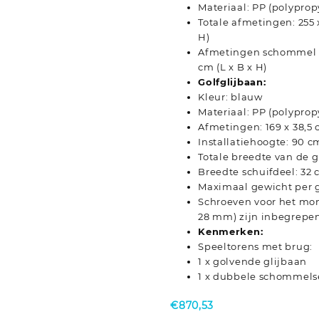
Materiaal: PP (polyprop
Totale afmetingen: 255 x
H)
Afmetingen schommel (el
cm (L x B x H)
Golfglijbaan:
Kleur: blauw
Materiaal: PP (polyprop
Afmetingen: 169 x 38,5 
Installatiehoogte: 90 c
Totale breedte van de g
Breedte schuifdeel: 32
Maximaal gewicht per g
Schroeven voor het mon
28 mm) zijn inbegrepe
Kenmerken:
Speeltorens met brug:
1 x golvende glijbaan
1 x dubbele schommels
€
870,53