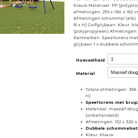
blauw Materiaal: PP (polypro
afmetingen: 255 x 160 x 162 c
Afmetingen schommel (elk): 32
B x H) Golfglijbaan: Kleur: b
(polypropyleen) Afmetingen: 1
Kenmerken: Speeltorens met 
glijbaan 1 x dubbele schomm
Hoeveelheid
Material
Totale afmetingen: 356 x
H)
Speeltorens met brug:
Materiaal: massief dou
(onbehandeld)
Afmetingen: 152 x 320 x 
Dubbele schommelset
Kleur: blauw