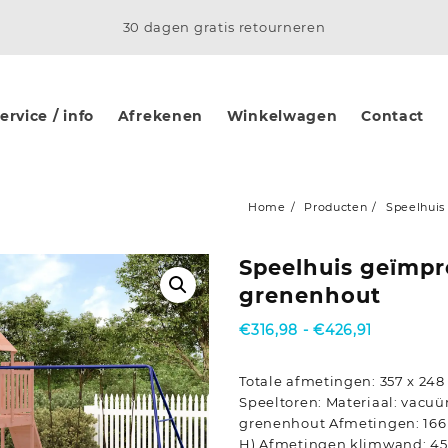
30 dagen gratis retourneren
rvice / info
Afrekenen
Winkelwagen
Contact
Home
Producten
Speelhui
Speelhuis geïmp
grenenhout
Prijsklass
€
316,98
-
€
426,91
€316,98
tot
Totale afmetingen: 357 x 248 
€426,91
Speeltoren: Materiaal: vac
grenenhout Afmetingen: 166 x
H) Afmetingen klimwand: 45 x