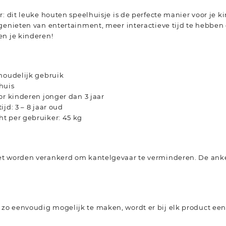
r: dit leuke houten speelhuisje is de perfecte manier voor je 
genieten van entertainment, meer interactieve tijd te hebben
en je kinderen!
shoudelijk gebruik
huis
or kinderen jonger dan 3 jaar
jd: 3 – 8 jaar oud
t per gebruiker: 45 kg
t worden verankerd om kantelgevaar te verminderen. De anker
o eenvoudig mogelijk te maken, wordt er bij elk product ee