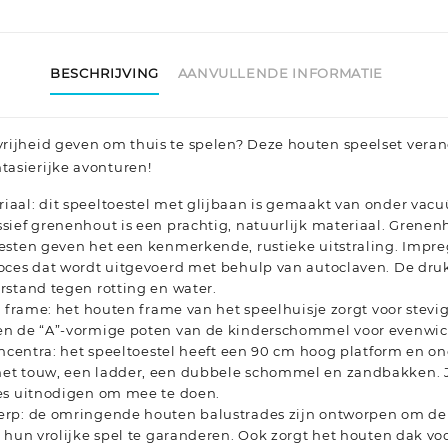
BESCHRIJVING
AANVULLENDE INFORMATIE
 vrijheid geven om thuis te spelen? Deze houten speelset verand
ntasierijke avonturen!
aal: dit speeltoestel met glijbaan is gemaakt van onder va
ief grenenhout is een prachtig, natuurlijk materiaal. Grenen
esten geven het een kenmerkende, rustieke uitstraling. Impre
oces dat wordt uitgevoerd met behulp van autoclaven. De dr
rstand tegen rotting en water.
l frame: het houten frame van het speelhuisje zorgt voor stevigh
n de “A”-vormige poten van de kinderschommel voor evenwic
encentra: het speeltoestel heeft een 90 cm hoog platform en o
t touw, een ladder, een dubbele schommel en zandbakken. J
es uitnodigen om mee te doen.
rp: de omringende houten balustrades zijn ontworpen om de 
s hun vrolijke spel te garanderen. Ook zorgt het houten dak 