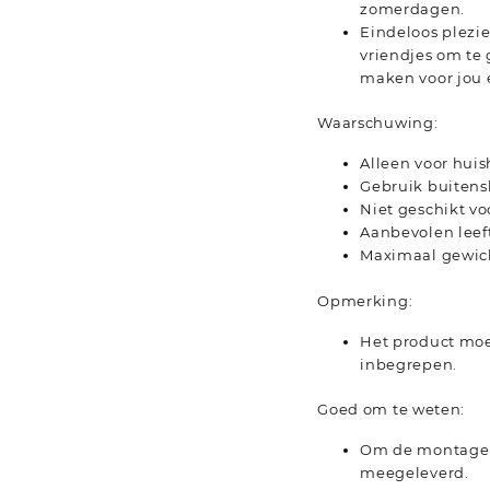
zomerdagen.
Eindeloos plezie
vriendjes om te 
maken voor jou 
Waarschuwing:
Alleen voor hui
Gebruik buitens
Niet geschikt vo
Aanbevolen leefti
Maximaal gewich
Opmerking:
Het product moe
inbegrepen.
Goed om te weten:
Om de montage z
meegeleverd.