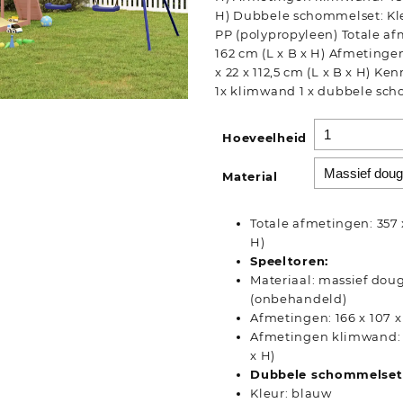
H) Dubbele schommelset: Kle
PP (polypropyleen) Totale af
162 cm (L x B x H) Afmetinge
x 22 x 112,5 cm (L x B x H) K
1x klimwand 1 x dubbele sc
Hoeveelheid
Material
Totale afmetingen: 357 x
H)
Speeltoren:
Materiaal: massief dou
(onbehandeld)
Afmetingen: 166 x 107 x 
Afmetingen klimwand: 4
x H)
Dubbele schommelset
Kleur: blauw