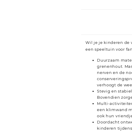
Wil je je kinderen de
een speeltuin voor fa
Duurzaam materi
grenenhout. Mass
nerven en de no
conserveringspr
verhoogt de wee
Stevig en stabie
Bovendien zorge
Multi-activiteit
een klimwand me
ook hun vriendj
Doordacht ontwe
kinderen tijden