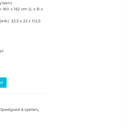
yleen)
 160 x 162 cm (L x B x
k): 32,5 x 22 x 112,5
et
nd
,
Speelgoed & spellen
,