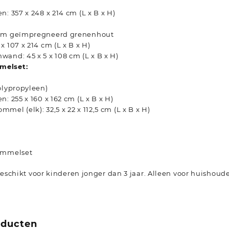
n: 357 x 248 x 214 cm (L x B x H)
uüm geïmpregneerd grenenhout
x 107 x 214 cm (L x B x H)
and: 45 x 5 x 108 cm (L x B x H)
melset:
olypropyleen)
: 255 x 160 x 162 cm (L x B x H)
mel (elk): 32,5 x 22 x 112,5 cm (L x B x H)
hommelset
schikt voor kinderen jonger dan 3 jaar. Alleen voor huishoude
oducten