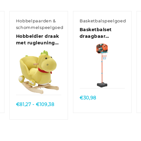
Hobbelpaarden &
Basketbalspeelgoed
schommelspeelgoed
Basketbalset
Hobbeldier draak
draagbaar
met rugleuning
verstelbaar 109-
60x32x53 cm
141 cm
pluche limegroen
Quick View
Quick View
€
30,98
Prijsklasse:
€
81,27
-
€
109,38
€81,27
tot
€109,38