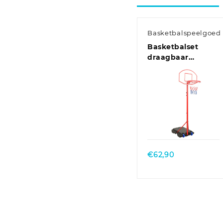
Basketbalspeelgoed
Basketbalset
draagbaar
verstelbaar 200-
236 cm
Quick View
€
62,90