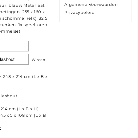
Algemene Voorwaarden
ur: blauw Materiaal:
metingen: 255 x 160 x
Privacybeleid
n schommel (elk): 32,5
enmerken: 1x speeltoren
hommelset
Wissen
 248 x 214 cm (L x B x
glashout
214 cm (L x B x H)
5 x 5 x 108 cm (L x B
: