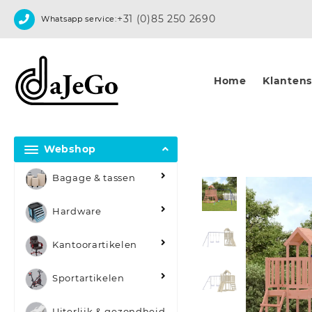
Skip
+31 (0)85 250 2690
Whatsapp service:
to
content
Home
Klantense
Webshop
Bagage & tassen
Hardware
Kantoorartikelen
Sportartikelen
Uiterlijk & gezondheid