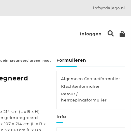
info@dajego.nl
Inloggen
Formulieren
s geïmpregneerd grenenhout
regneerd
Algemeen Contactformulier
Klachtenformulier
Retour /
e:
herroepingsformulier
x 214 cm (L x B x H)
Info
uüm geïmpregneerd
 107 x 214 cm (L x B x
 5 x 108 cm (L x B x