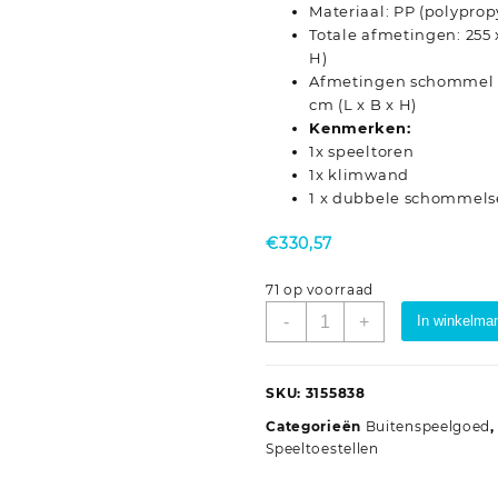
Materiaal: PP (polyprop
Totale afmetingen: 255 x
H)
Afmetingen schommel (el
cm (L x B x H)
Kenmerken:
1x speeltoren
1x klimwand
1 x dubbele schommels
€
330,57
71 op voorraad
Speelhuis
-
+
In winkelma
geïmpregneerd
grenenhout
aantal
SKU:
3155838
Categorieën
Buitenspeelgoed
Speeltoestellen