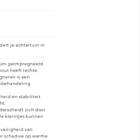
ert je achtertuin in
cuüm geïmpregneerd
hout heeft rechte
gneren is een
ukbehandeling
eid en stabiliteit.
ht.
nderscheidt zich door
e kleintjes kunnen
veiligheid van
voor schaduw op warme