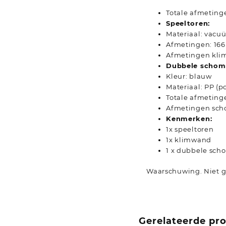
Totale afmetinge
Speeltoren:
Materiaal: vac
Afmetingen: 166 
Afmetingen klimw
Dubbele schom
Kleur: blauw
Materiaal: PP (p
Totale afmetingen
Afmetingen schom
Kenmerken:
1x speeltoren
1x klimwand
1 x dubbele sc
Waarschuwing. Niet ge
Gerelateerde pr