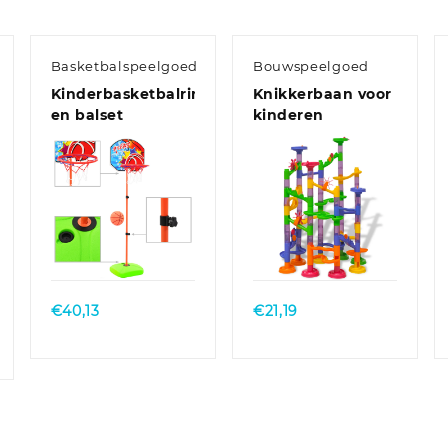
Basketbalspeelgoed
Bouwspeelgoed
Kinderbasketbalring-
Knikkerbaan voor
en balset
kinderen
Quick View
Quick View
€
40,13
€
21,19
sklasse:
,27
9,38