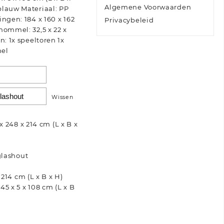
Algemene Voorwaarden
blauw Materiaal: PP
ngen: 184 x 160 x 162
Privacybeleid
hommel: 32,5 x 22 x
n: 1x speeltoren 1x
mel
Wissen
 248 x 214 cm (L x B x
glashout
214 cm (L x B x H)
5 x 5 x 108 cm (L x B