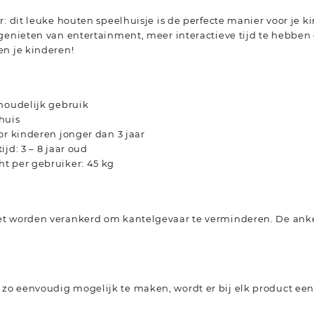
r: dit leuke houten speelhuisje is de perfecte manier voor je 
genieten van entertainment, meer interactieve tijd te hebben
en je kinderen!
shoudelijk gebruik
huis
or kinderen jonger dan 3 jaar
jd: 3 – 8 jaar oud
t per gebruiker: 45 kg
t worden verankerd om kantelgevaar te verminderen. De anker
o eenvoudig mogelijk te maken, wordt er bij elk product ee