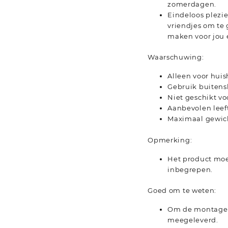
zomerdagen.
Eindeloos plezie
vriendjes om te 
maken voor jou 
Waarschuwing:
Alleen voor hui
Gebruik buitens
Niet geschikt vo
Aanbevolen leefti
Maximaal gewich
Opmerking:
Het product moe
inbegrepen.
Goed om te weten:
Om de montage z
meegeleverd.