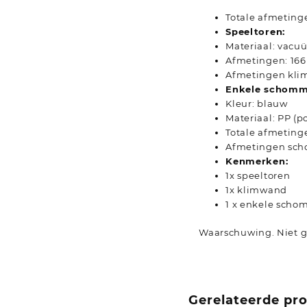
Totale afmetinge
Speeltoren:
Materiaal: vac
Afmetingen: 166 
Afmetingen klimw
Enkele schomm
Kleur: blauw
Materiaal: PP (p
Totale afmetingen
Afmetingen schom
Kenmerken:
1x speeltoren
1x klimwand
1 x enkele scho
Waarschuwing. Niet ge
Gerelateerde pr