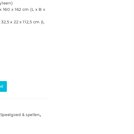
yleen)
 160 x 162 cm (L x B x
,5 x 22 x 112,5 cm (L
nd
,
Speelgoed & spellen
,