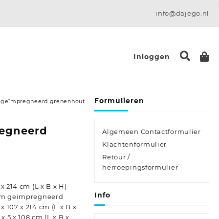
info@dajego.nl
Inloggen
Formulieren
s geïmpregneerd grenenhout
regneerd
Algemeen Contactformulier
Klachtenformulier
Retour /
e:
herroepingsformulier
x 214 cm (L x B x H)
Info
uüm geïmpregneerd
 107 x 214 cm (L x B x
 5 x 108 cm (L x B x