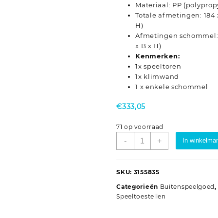
Materiaal: PP (polyprop
Totale afmetingen: 184 x
H)
Afmetingen schommel: 32
x B x H)
Kenmerken:
1x speeltoren
1x klimwand
1 x enkele schommel
€
333,05
71 op voorraad
Speelhuis
-
+
In winkelma
geïmpregneerd
grenenhout
aantal
SKU:
3155835
Categorieën
Buitenspeelgoed
Speeltoestellen