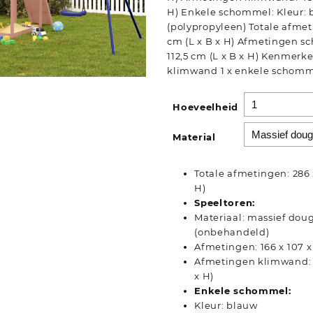
H) Enkele schommel: Kleur: 
(polypropyleen) Totale afmeti
cm (L x B x H) Afmetingen sc
112,5 cm (L x B x H) Kenmerke
klimwand 1 x enkele schom
Hoeveelheid
Material
Totale afmetingen: 286 x
H)
Speeltoren:
Materiaal: massief dou
(onbehandeld)
Afmetingen: 166 x 107 x 
Afmetingen klimwand: 4
x H)
Enkele schommel:
Kleur: blauw