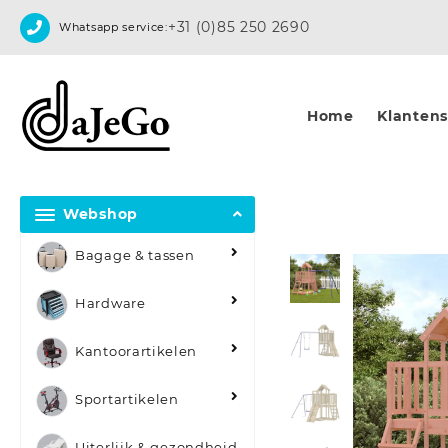
Skip
+31 (0)85 250 2690
Whatsapp service:
to
content
Home
Klantense
Webshop
Bagage & tassen
Hardware
Kantoorartikelen
Sportartikelen
Uiterlijk & gezondheid