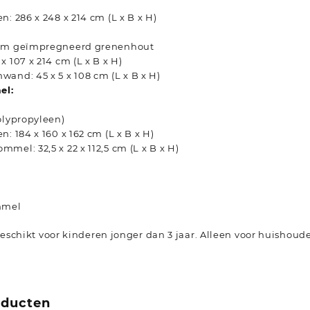
n: 286 x 248 x 214 cm (L x B x H)
uüm geïmpregneerd grenenhout
x 107 x 214 cm (L x B x H)
and: 45 x 5 x 108 cm (L x B x H)
el:
olypropyleen)
: 184 x 160 x 162 cm (L x B x H)
mel: 32,5 x 22 x 112,5 cm (L x B x H)
mmel
schikt voor kinderen jonger dan 3 jaar. Alleen voor huishoude
oducten