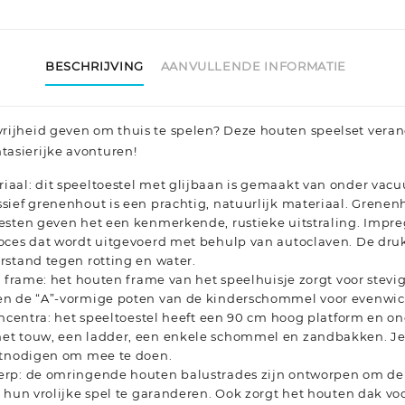
BESCHRIJVING
AANVULLENDE INFORMATIE
 vrijheid geven om thuis te spelen? Deze houten speelset verand
ntasierijke avonturen!
aal: dit speeltoestel met glijbaan is gemaakt van onder va
ief grenenhout is een prachtig, natuurlijk materiaal. Grenen
esten geven het een kenmerkende, rustieke uitstraling. Impre
oces dat wordt uitgevoerd met behulp van autoclaven. De dr
rstand tegen rotting en water.
l frame: het houten frame van het speelhuisje zorgt voor stevigh
n de “A”-vormige poten van de kinderschommel voor evenwic
encentra: het speeltoestel heeft een 90 cm hoog platform en o
t touw, een ladder, een enkele schommel en zandbakken. Je
itnodigen om mee te doen.
rp: de omringende houten balustrades zijn ontworpen om de 
s hun vrolijke spel te garanderen. Ook zorgt het houten dak 