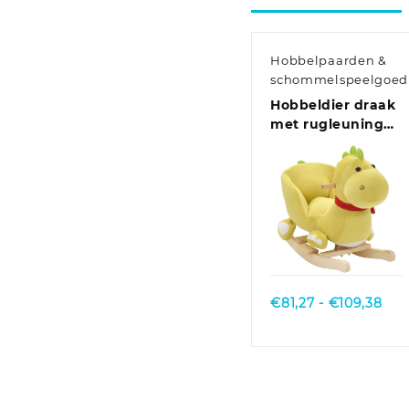
Hobbelpaarden &
schommelspeelgoed
Hobbeldier draak
met rugleuning
60x32x53 cm
pluche limegroen
Quick View
Prij
€
81,27
-
€
109,38
€81
tot
€10