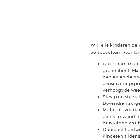
Wil je je kinderen de
een speeltuin voor fa
Duurzaam materi
grenenhout. Mass
nerven en de no
conserveringspr
verhoogt de wee
Stevig en stabie
Bovendien zorge
Multi-activiteit
een klimwand me
hun vriendjes u
Doordacht ontwe
kinderen tijden