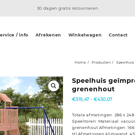
30 dagen gratis retourneren
rvice / info
Afrekenen
Winkelwagen
Contact
Home
Producten
Speelhui
Speelhuis geïmp
grenenhout
Prijsklass
€
319,47
-
€
430,07
€319,47
tot
Totale afmetingen: 286 x 248 
€430,07
Speeltoren: Materiaal: vac
grenenhout Afmetingen: 166 x
H) Afmetingen klimwand: 45 x