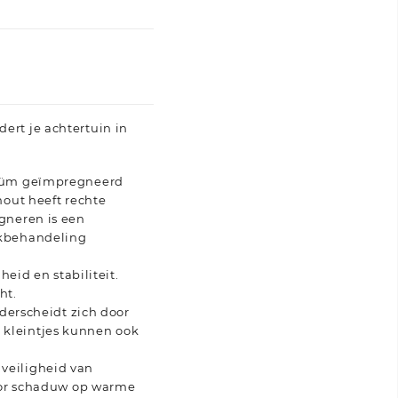
ert je achtertuin in
cuüm geïmpregneerd
hout heeft rechte
gneren is een
ukbehandeling
eid en stabiliteit.
ht.
nderscheidt zich door
 kleintjes kunnen ook
veiligheid van
voor schaduw op warme