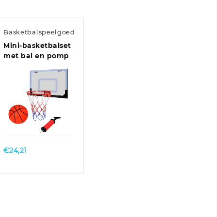
Basketbalspeelgoed
Mini-basketbalset
met bal en pomp
Quick View
€
24,21