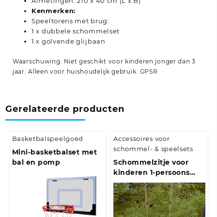
Afmetingen: 210 x 40 cm (L x B)
Kenmerken:
Speeltorens met brug:
1 x dubbele schommelset
1 x golvende glijbaan
Waarschuwing. Niet geschikt voor kinderen jonger dan 3
jaar. Alleen voor huishoudelijk gebruik.
GPSR
Gerelateerde producten
Basketbalspeelgoed
Accessoires voor
schommel- & speelsets
Mini-basketbalset met
bal en pomp
Schommelzitje voor
kinderen 1-persoons
verstelbaar touw groen