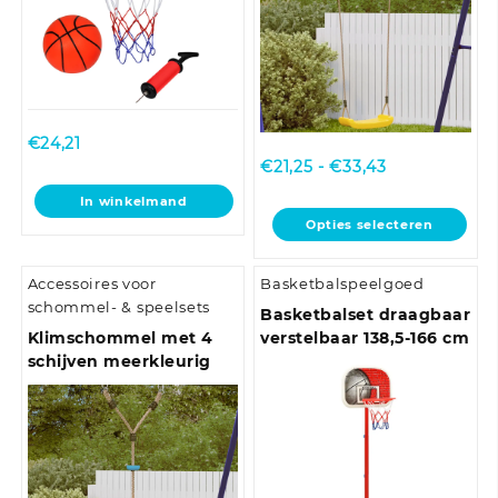
€
24,21
Prijsklasse:
€
21,25
-
€
33,43
€21,25
In winkelmand
tot
Dit
Opties selecteren
€33,43
product
heeft
Accessoires voor
Basketbalspeelgoed
meerdere
schommel- & speelsets
variaties.
Basketbalset draagbaar
Deze
Klimschommel met 4
verstelbaar 138,5-166 cm
optie
schijven meerkleurig
kan
gekozen
worden
op
de
productpagina