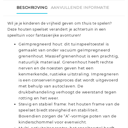
BESCHRIJVING
AANVULLENDE INFORMATIE
Wil je je kinderen de vrijheid geven om thuis te spelen?
Deze houten speelset verandert je achtertuin in een
speeltuin voor fantasierijke avonturen!
Geïmpregneerd hout: dit tuinspeeltoestel is
gemaakt van onder vacuüm geïmpregneerd
grenenhout. Massief grenenhout is een prachtig,
natuurlijk materiaal. Grenenhout heeft rechte
nerven en de noesten geven het een
kenmerkende, rustieke uitstraling. Impregneren
is een conserveringsproces dat wordt uitgevoerd
met behulp van autoclaven. De
drukbehandeling verhoogt de weerstand tegen
rotting en het weer.
Stevig en stabiel frame: het houten frame van de
speelset biedt stevigheid en stabiliteit.
Bovendien zorgen de “A”-vormige poten van de
kinderschommel voor evenwicht.
Multi-activiteitencentra: het speeltoestel heeft