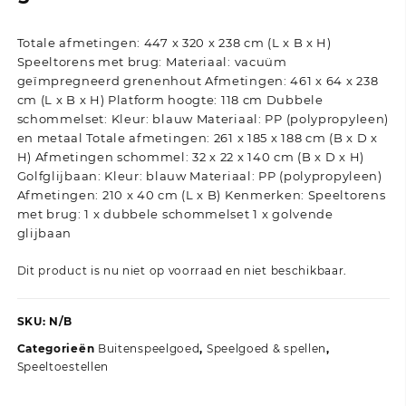
Totale afmetingen: 447 x 320 x 238 cm (L x B x H)
Speeltorens met brug: Materiaal: vacuüm
geïmpregneerd grenenhout Afmetingen: 461 x 64 x 238
cm (L x B x H) Platform hoogte: 118 cm Dubbele
schommelset: Kleur: blauw Materiaal: PP (polypropyleen)
en metaal Totale afmetingen: 261 x 185 x 188 cm (B x D x
H) Afmetingen schommel: 32 x 22 x 140 cm (B x D x H)
Golfglijbaan: Kleur: blauw Materiaal: PP (polypropyleen)
Afmetingen: 210 x 40 cm (L x B) Kenmerken: Speeltorens
met brug: 1 x dubbele schommelset 1 x golvende
glijbaan
Dit product is nu niet op voorraad en niet beschikbaar.
SKU:
N/B
Categorieën
Buitenspeelgoed
,
Speelgoed & spellen
,
Speeltoestellen