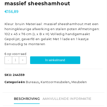
massief sheeshamhout
€
156,89
Kleur: bruin Materiaal: massief sheeshamhout met een
honingkleurige afwerking en stalen poten Afmetingen:
102 x 45 x 76 cm (L x B x H) Volledig handgemaakt
Gepolijst, geverfd en gelakt Met 1 lade en 1 kastje
Eenvoudig te monteren
6 op voorraad
Schrijftafel
-
+
In winkelmand
met
1
lade
SKU:
244359
en
Categorieën
Bureaus
,
Kantoormeubelen
,
Meubelen
1
kastje
massief
BESCHRIJVING
AANVULLENDE INFORMATIE
sheeshamhout
aantal