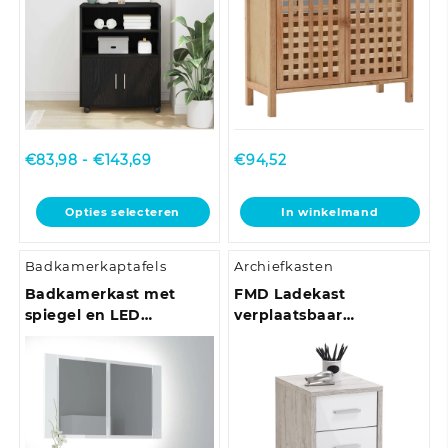
Prijsklasse:
€
83,98
-
€
143,69
€
94,52
€83,98
tot
Dit
Opties selecteren
In winkelmand
€143,69
product
heeft
Badkamerkaptafels
Archiefkasten
meerdere
variaties.
Badkamerkast met
FMD Ladekast
Deze
spiegel en LED
verplaatsbaar
optie
80x12x45 cm acryl
zandeikenkleurig en
kan
hoogglans wit
hoogglans wit
gekozen
worden
op
de