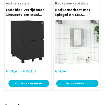
Archiefkasten
Badkamerkaptafels
meerdere
variaties.
Ladeblok verrijdbaar
Badkamerkast met
Deze
39x45x67 cm staal
spiegel en LED
optie
antracietkleurig
40x12x45 cm acryl
kan
betongrijs
gekozen
worden
op
de
productpagina
Prijsklasse:
€
126,45
-
€
151,08
€
31,54
€126,45
tot
Dit
Opties selecteren
In winkelmand
€151,08
product
heeft
meerdere
variaties.