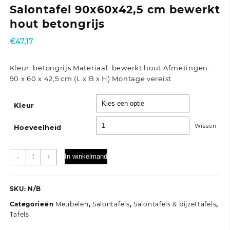
Salontafel 90x60x42,5 cm bewerkt
hout betongrijs
€
47,17
Kleur: betongrijs Materiaal: bewerkt hout Afmetingen:
90 x 60 x 42,5 cm (L x B x H) Montage vereist
Kleur
Wissen
Hoeveelheid
Salontafel
In winkelmand
-
+
90x60x42,5
cm
bewerkt
SKU:
N/B
hout
Categorieën
Meubelen
,
Salontafels
,
Salontafels & bijzettafels
,
betongrijs
Tafels
aantal