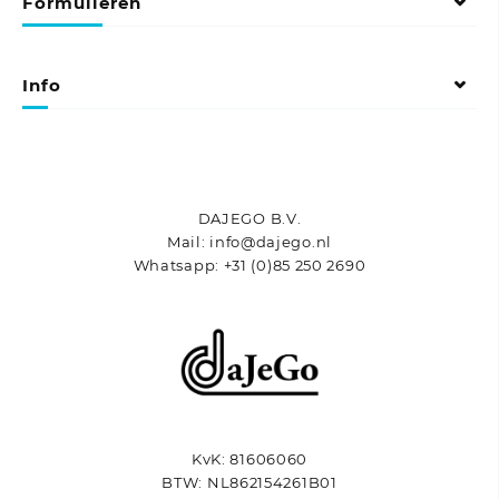
Formulieren
Deze
optie
kan
gekozen
Info
worden
op
de
productpagina
DAJEGO B.V.
Mail: info@dajego.nl
Whatsapp: +31 (0)85 250 2690
KvK: 81606060
BTW: NL862154261B01