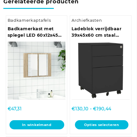
Gerelateerde producten
Badkamerkaptafels
Archiefkasten
Badkamerkast met
Ladeblok verrijdbaar
spiegel LED 60x12x45
39x45x60 cm staal
acryl sonoma
antracietkleurig
eikenkleurig
Prijsklasse:
€
47,31
€
130,10
-
€
190,44
€130,10
tot
Dit
In winkelmand
Opties selecteren
€190,44
product
heeft