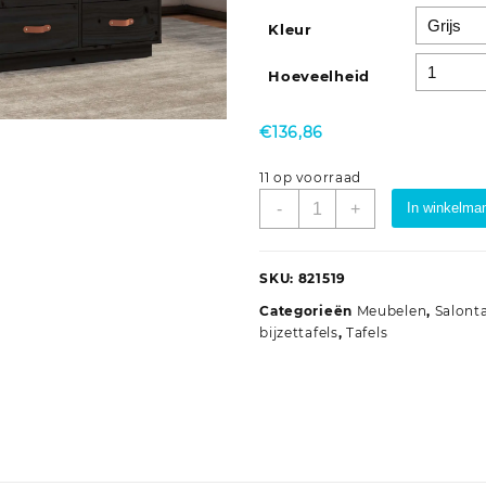
Kleur
Hoeveelheid
€
136,86
11 op voorraad
Salontafel
-
+
In winkelma
80x80x45
cm
massief
SKU:
821519
grenenhout
Categorieën
Meubelen
,
Salonta
zwart
bijzettafels
,
Tafels
aantal