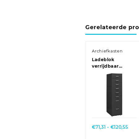
Gerelateerde pr
Archiefkasten
Ladeblok
verrijdbaar
28x41x109 cm
metaal grijs
Quick View
Prijs
€
71,31
-
€
120,55
€71,