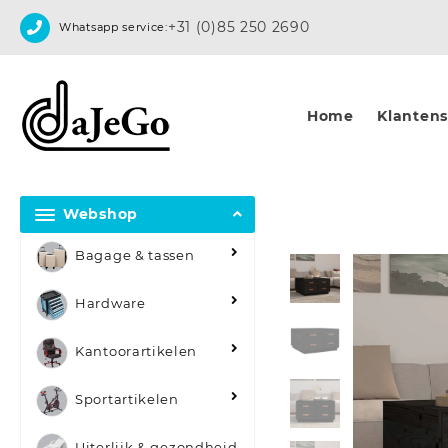
Skip
+31 (0)85 250 2690
Whatsapp service:
to
content
Home
Klantense
Webshop
Bagage & tassen
Hardware
Kantoorartikelen
Sportartikelen
Uiterlijk & gezondheid