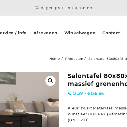
30 dagen gratis retourneren
rvice / info
Afrekenen
Winkelwagen
Contact
Home
Producten
Salontafel 80x80x45 
Salontafel 80x80
massief grenenh
Prijsklasse
€
113,29
-
€
136,86
€113,29
tot
Kleur: zwart Materiaal: mass
€136,86
kunstleer (100% PU) Afmetin
(B x D x H)