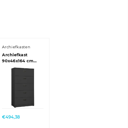
Archiefkasten
Archiefkast
90x46x164 cm
staal
antracietkleurig
Quick View
e:
€
494,38