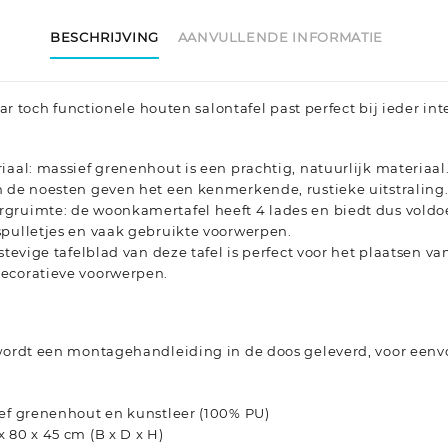
BESCHRIJVING
AANVULLENDE INFORMATIE
 toch functionele houten salontafel past perfect bij ieder int
iaal: massief grenenhout is een prachtig, natuurlijk materiaa
n de noesten geven het een kenmerkende, rustieke uitstraling
gruimte: de woonkamertafel heeft 4 lades en biedt dus voldo
spulletjes en vaak gebruikte voorwerpen.
stevige tafelblad van deze tafel is perfect voor het plaatsen va
ecoratieve voorwerpen.
 wordt een montagehandleiding in de doos geleverd, voor een
ief grenenhout en kunstleer (100% PU)
 80 x 45 cm (B x D x H)