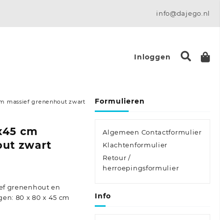
info@dajego.nl
Inloggen
Formulieren
cm massief grenenhout zwart
x45 cm
Algemeen Contactformulier
out zwart
Klachtenformulier
Retour /
:
herroepingsformulier
ief grenenhout en
Info
gen: 80 x 80 x 45 cm