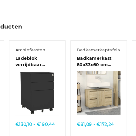
oducten
Archiefkasten
Badkamerkaptafels
Ladeblok
Badkamerkast
verrijdbaar
80x33x60 cm
39x45x60 cm staal
bewerkt hout
antracietkleurig
bruin eikenkleur
Quick View
Quick View
klasse:
Prijsklasse:
Prijsklass
€
130,10
-
€
190,44
€
81,09
-
€
172,24
31
€130,10
€81,09