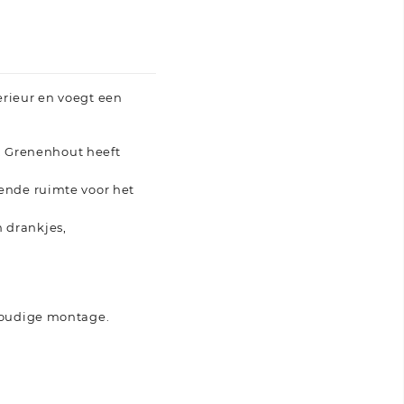
erieur en voegt een
l. Grenenhout heeft
.
ende ruimte voor het
n drankjes,
voudige montage.