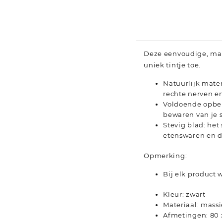
Deze eenvoudige, maar
uniek tintje toe.
Natuurlijk mater
rechte nerven e
Voldoende opber
bewaren van je 
Stevig blad: het 
etenswaren en d
Opmerking:
Bij elk product
Kleur: zwart
Materiaal: mass
Afmetingen: 80 x