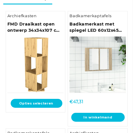
Archiefkasten
Badkamerkaptafels
FMD Draaikast open
Badkamerkast met
ontwerp 34x34x107 cm
spiegel LED 60x12x45
antiek-eikenkleurig
acryl sonoma
eikenkleurig
Dit
€
47,31
Opties selecteren
product
heeft
In winkelmand
meerdere
variaties.
Deze