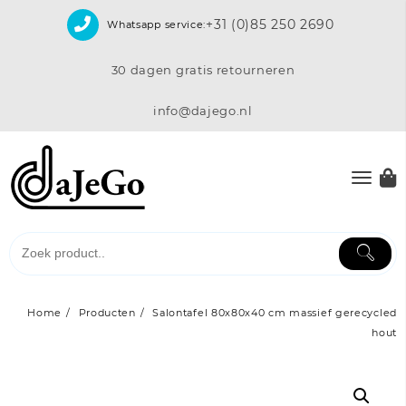
Skip
+31 (0)85 250 2690
Whatsapp service:
to
content
30 dagen gratis retourneren
info@dajego.nl
Home
Producten
Salontafel 80x80x40 cm massief gerecycled
hout