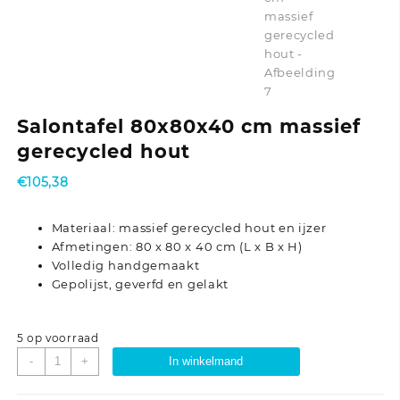
Salontafel 80x80x40 cm massief
gerecycled hout
€
105,38
Materiaal: massief gerecycled hout en ijzer
Afmetingen: 80 x 80 x 40 cm (L x B x H)
Volledig handgemaakt
Gepolijst, geverfd en gelakt
5 op voorraad
Salontafel
-
+
In winkelmand
80x80x40
cm