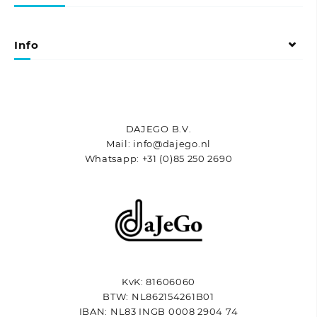
optie
kan
gekozen
Info
worden
op
de
productpagina
DAJEGO B.V.
Mail: info@dajego.nl
Whatsapp: +31 (0)85 250 2690
KvK: 81606060
BTW: NL862154261B01
IBAN: NL83 INGB 0008 2904 74