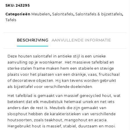
massief
SKU:
243295
gerecycled
Categorieën
Meubelen
,
Salontafels
,
Salontafels & bijzettafels
,
hout
Tafels
aantal
BESCHRIJVING
AANVULLENDE INFORMATIE
Deze houten salontafel in antieke stijl is een unieke
aanvulling op je woonkamer. Het massieve tafelblad en
sterke stalen frame maken hem een stabiele en stevige
plaats voor het plaatsen van een drankje, vaas, fruitschaal
of decoratieve objecten. Hij kan tevens worden gebruikt
als bijzettafel voor verschillende doeleinden.
Het tafelblad is gemaakt van massief gerecycled hout, wat
betekent dat elk meubelstuk helemaal uniek en net iets
anders dan de rest is. Meubels die zijn gemaakt van
sloophout hebben de karakteristieken van verschillende
houtsoorten, zoals teakhout, mangohout en acacia.
Hergebruikt hout is massief, stabiel, duurzaam en mooi.