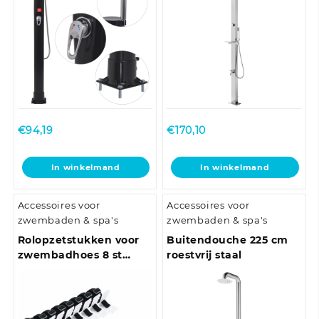
€
94,19
€
170,10
In winkelmand
In winkelmand
Accessoires voor
Accessoires voor
zwembaden & spa's
zwembaden & spa's
Rolopzetstukken voor
Buitendouche 225 cm
zwembadhoes 8 st
roestvrij staal
universeel 1,8 m