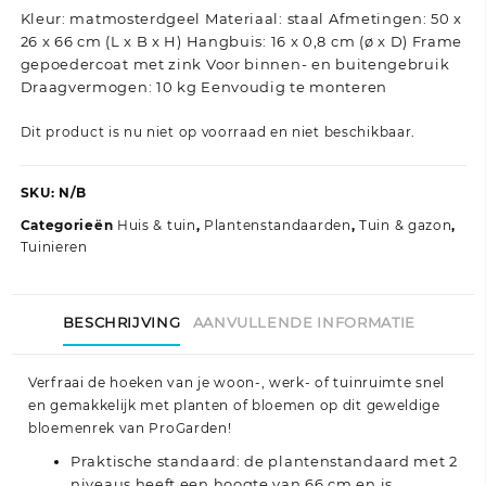
Kleur: matmosterdgeel Materiaal: staal Afmetingen: 50 x
26 x 66 cm (L x B x H) Hangbuis: 16 x 0,8 cm (ø x D) Frame
gepoedercoat met zink Voor binnen- en buitengebruik
Draagvermogen: 10 kg Eenvoudig te monteren
Dit product is nu niet op voorraad en niet beschikbaar.
SKU:
N/B
Categorieën
Huis & tuin
,
Plantenstandaarden
,
Tuin & gazon
,
Tuinieren
BESCHRIJVING
AANVULLENDE INFORMATIE
Verfraai de hoeken van je woon-, werk- of tuinruimte snel
en gemakkelijk met planten of bloemen op dit geweldige
bloemenrek van ProGarden!
Praktische standaard: de plantenstandaard met 2
niveaus heeft een hoogte van 66 cm en is