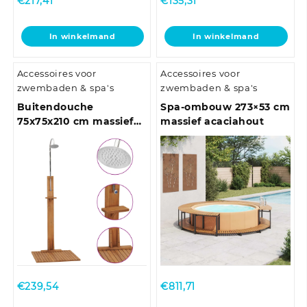
€
217,41
€
135,31
In winkelmand
In winkelmand
Accessoires voor
Accessoires voor
zwembaden & spa's
zwembaden & spa's
Buitendouche
Spa-ombouw 273×53 cm
75x75x210 cm massief
massief acaciahout
teakhout
€
239,54
€
811,71