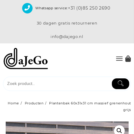
Skip
+31 (0)85 250 2690
Whatsapp service:
to
content
30 dagen gratis retourneren
info@dajego.nl
Home
Producten
Plantenbak 60x31x31 cm massief grenenhout
grijs